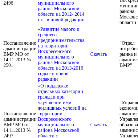
Воскрес
2496
муниципального
муницип
района Московской
района
области на 2012- 2014
Московс
г.г." в новой редакции
области
«Развитие малого и
среднего
предпринимательства
Постановление
"Отдел
на территории
администрации
потреби
Воскресенского
ВМР МО от
Скачать
рынка и
муниципального
14.11.2013 №
админис
района Московской
2501
ВМР"
области на 2013-2016
годы» в новой
редакции
«О поддержке
отдельных категорий
граждан при
улучшении ими
"Управл
жилищных условий на
экономи
Постановление
территории
админис
администрации
Воскресенского
Управле
ВМР МО от
муниципального
Скачать
образов
14.11.2013 №
района Московской
админис
2497
области с
Управле