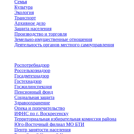
Семья
Культура
Экология
Транспорт
Архивное дело
Защита населения
Производство и торговля
Земельно-имущественные отношения
Деятельность органов местного самоуправления
Территориальные органы
Роспотребнадзор
Россельхознадзор
Госадмтехнадзор
Гостехнадзор
Госжилинспекция
Пенсионный фонд
Социальная защита
Здравоохранение
Опека и попечительство
ИФНС по г. Воскресенску
Территориальная избирательная комиссия района
Юго-Восточный филиал МО БТИ
Центр занятости населения