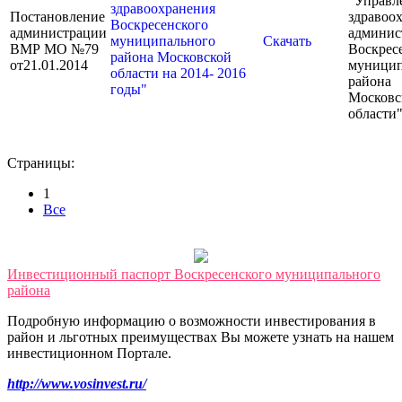
"Управл
здравоохранения
Постановление
здравоо
Воскресенского
администрации
админис
муниципального
Скачать
ВМР МО №79
Воскрес
района Московской
от21.01.2014
муницип
области на 2014- 2016
района
годы"
Московс
области
Страницы:
1
Все
Инвестиционный паспорт Воскресенского муниципального
района
Подробную информацию о возможности инвестирования в
район и льготных преимуществах Вы можете узнать на нашем
инвестиционном Портале.
http://www.vosinvest.ru/