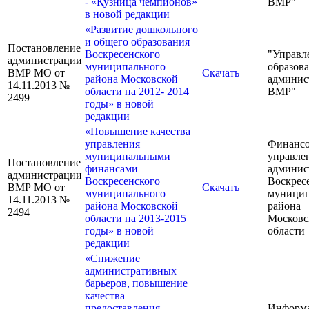
- «Кузница чемпионов»
ВМР"
в новой редакции
«Развитие дошкольного
и общего образования
Постановление
Воскресенского
"Управл
администрации
муниципального
образов
ВМР МО от
Скачать
района Московской
админис
14.11.2013 №
области на 2012- 2014
ВМР"
2499
годы» в новой
редакции
«Повышение качества
управления
Финансо
муниципальными
управле
Постановление
финансами
админис
администрации
Воскресенского
Воскрес
ВМР МО от
Скачать
муниципального
муницип
14.11.2013 №
района Московской
района
2494
области на 2013-2015
Московс
годы» в новой
области
редакции
«Снижение
административных
барьеров, повышение
качества
предоставления
Информ