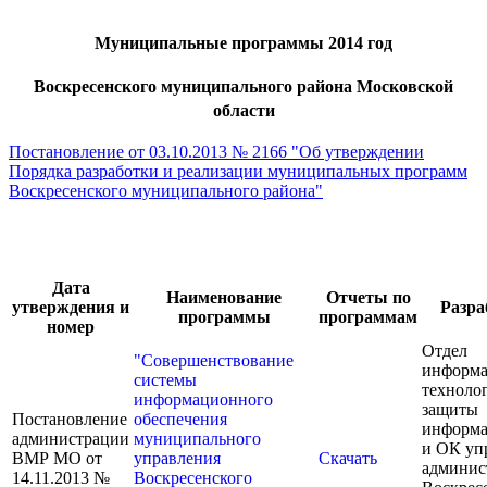
Муниципальные программы 2014 год
Воскресенского муниципального района Московской
области
Постановление от 03.10.2013 № 2166 "Об утверждении
Порядка разработки и реализации муниципальных программ
Воскресенского муниципального района"
Дата
Наименование
Отчеты по
утверждения и
Разра
программы
программам
номер
Отдел
"Совершенствование
информ
системы
техноло
информационного
защиты
Постановление
обеспечения
информ
администрации
муниципального
и ОК уп
ВМР МО от
управления
Скачать
админис
14.11.2013 №
Воскресенского