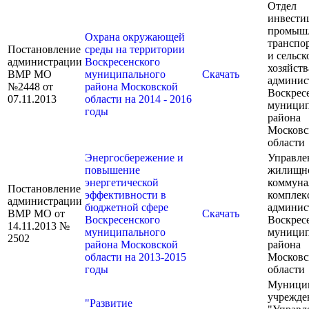
Отдел
инвести
промышл
Охрана окружающей
транспор
Постановление
среды на территории
и сельск
администрации
Воскресенского
хозяйств
ВМР МО
муниципального
Скачать
админис
№2448 от
района Московской
Воскрес
07.11.2013
области на 2014 - 2016
муницип
годы
района
Московс
области
Энергосбережение и
Управле
повышение
жилищн
энергетической
коммуна
Постановление
эффективности в
комплек
администрации
бюджетной сфере
админис
ВМР МО от
Скачать
Воскресенского
Воскрес
14.11.2013 №
муниципального
муницип
2502
района Московской
района
области на 2013-2015
Московс
годы
области
Муници
учрежде
"Развитие