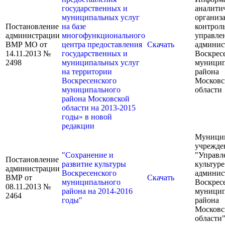
государственных и
аналити
муниципальных услуг
организ
Постановление
на базе
контрол
администрации
многофункционального
управле
ВМР МО от
центра предоставления
Скачать
админис
14.11.2013 №
государственных и
Воскрес
2498
муниципальных услуг
муницип
на территории
района
Воскресенского
Московс
муниципального
области
района Московской
области на 2013-2015
годы» в новой
редакции
Муници
учрежде
"Сохранение и
"Управл
Постановление
развитие культуры
культуре
администрации
Воскресенского
админис
ВМР от
Скачать
муниципального
Воскрес
08.11.2013 №
района на 2014-2016
муницип
2464
годы"
района
Московс
области