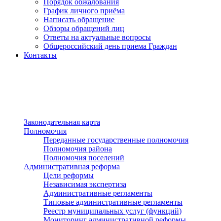
Порядок обжалования
График личного приёма
Написать обращение
Обзоры обращений лиц
Ответы на актуальные вопросы
Общероссийский день приема Граждан
Контакты
Разделы сайта
п»ї
Законодательная карта
Полномочия
Переданные государственные полномочия
Полномочия района
Полномочия поселений
Административная реформа
Цели реформы
Независимая экспертиза
Административные регламенты
Типовые административные регламенты
Реестр муниципальных услуг (функций)
Мониторинг административной реформы