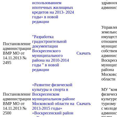
использованием
здравоо
ипотечных жилищных
админис
кредитов на 2013- 2024
годы» в новой
редакции
Управле
земельно
"Разработка
имущес
градостроительной
отношен
Постановление
документации
муницип
администрации
Воскресенского
собстве
ВМР МО от
Скачать
муниципального
админис
14.11.2013 №
района на 2010-2014
Воскрес
2495
годы " в новой
муницип
редакции
района
Московс
области
«Развитие физической
культуры и спорта в
МУ "ком
Постановление
Воскресенском
физичес
администрации
муниципальном районе
культуре
ВМР МО от
Московской области на
Скачать
туризму 
14.11.2013 №
2013-2015 годы»
с молод
2500
«Воскресенский район
админис