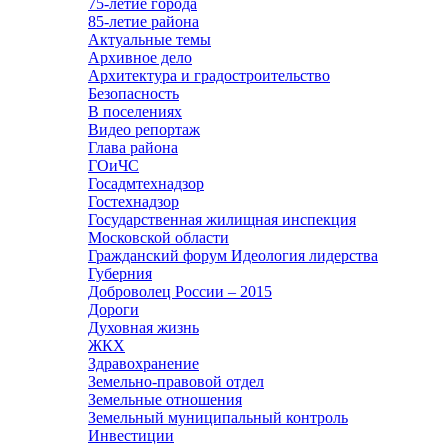
75-летие города
85-летие района
Актуальные темы
Архивное дело
Архитектура и градостроительство
Безопасность
В поселениях
Видео репортаж
Глава района
ГОиЧС
Госадмтехнадзор
Гостехнадзор
Государственная жилищная инспекция
Московской области
Гражданский форум Идеология лидерства
Губерния
Доброволец России – 2015
Дороги
Духовная жизнь
ЖКХ
Здравохранение
Земельно-правовой отдел
Земельные отношения
Земельный муниципальный контроль
Инвестиции