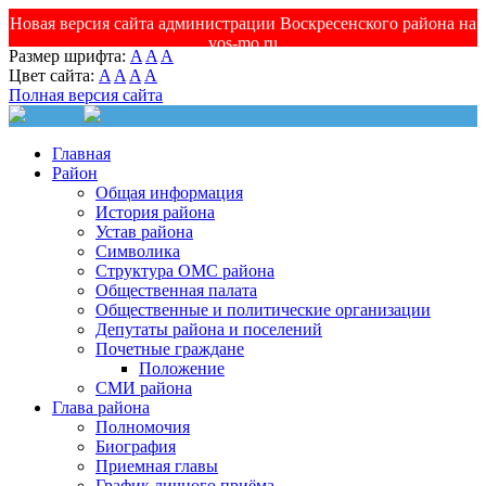
Новая версия сайта администрации Воскресенского района на
vos-mo.ru
Размер шрифта:
A
A
A
Цвет сайта:
A
A
A
A
Полная версия сайта
Главная
Район
Общая информация
История района
Устав района
Символика
Структура ОМС района
Общественная палата
Общественные и политические организации
Депутаты района и поселений
Почетные граждане
Положение
СМИ района
Глава района
Полномочия
Биография
Приемная главы
График личного приёма