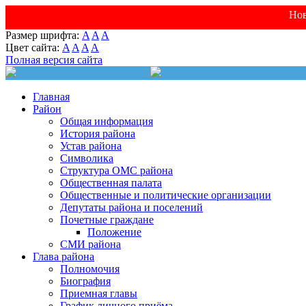
Нов
Размер шрифта:
A
A
A
Цвет сайта:
A
A
A
A
Полная версия сайта
Главная
Район
Общая информация
История района
Устав района
Символика
Структура ОМС района
Общественная палата
Общественные и политические организации
Депутаты района и поселений
Почетные граждане
Положение
СМИ района
Глава района
Полномочия
Биография
Приемная главы
График личного приёма