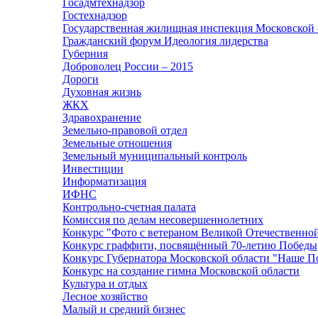
Госадмтехнадзор
Гостехнадзор
Государственная жилищная инспекция Московской 
Гражданский форум Идеология лидерства
Губерния
Доброволец России – 2015
Дороги
Духовная жизнь
ЖКХ
Здравохранение
Земельно-правовой отдел
Земельные отношения
Земельный муниципальный контроль
Инвестиции
Информатизация
ИФНС
Контрольно-счетная палата
Комиссия по делам несовершеннолетних
Конкурс "Фото с ветераном Великой Отечественно
Конкурс граффити, посвящённый 70-летию Победы
Конкурс Губернатора Московской области "Наше П
Конкурс на создание гимна Московской области
Культура и отдых
Лесное хозяйство
Малый и средний бизнес