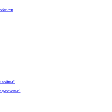
области
й войны"
одмосковье"