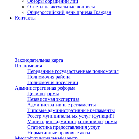
Обзоры обращений лиц
Ответы на актуальные вопросы
Общероссийский день приема Граждан
Контакты
Разделы сайта
п»ї
Законодательная карта
Полномочия
Переданные государственные полномочия
Полномочия района
Полномочия поселений
Административная реформа
Цели реформы
Независимая экспертиза
Административные регламенты
Типовые административные регламенты
Реестр муниципальных услуг (функций)
Мониторинг административной реформы
Статистика предоставления услуг
Нормативные правовые акты
Многофукциональный центр