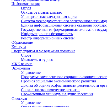
Информатизация
Отдел
Открытое правительство
Универсальная электронная карта
Система межведомственного электронного взаимод
Единая информационная система оказания государ
Государственная информационная система о госуд
Информационная безопасность
Реестр информационных систем
Образование
Культура
Спорт, туризм и молодежная политика
Спорт
Молодежь и туризм
ЖКК района
Экономика
Управление
Программа комплексного социально-экономическог
Прогноз социально экономического развития
Доклад об оценке эффективности деятельности орг
Социально-экономическое развитие
Прожиточный минимум на душу населения
Финансы
Управление
Отдел финансового контроля