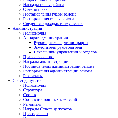
Награды главы района
Отчёты главы
Постановления главы района
Распоряжения главы района
Сведения о доходах и имуществе
Администрация
Полномочия
Аппарат администрации
Руководитель администрации
Заместители руководителя
Начальники управлений и отделов
Правовая основа
Награды администрации
Постановления администрации района
Распоряжения администрации района
Реквизиты
Совет депутатов
Полномочия
Структура
Состав
Состав постоянных комиссий
Регламент
Награды Совета депутатов
Пресс-релизы