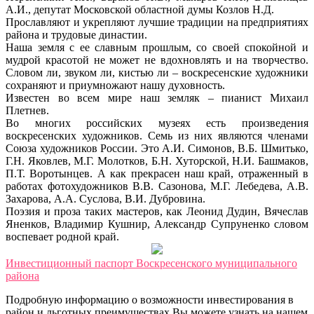
А.И., депутат Московской областной думы Козлов Н.Д.
Прославляют и укрепляют лучшие традиции на предприятиях
района и трудовые династии.
Наша земля с ее славным прошлым, со своей спокойной и
мудрой красотой не может не вдохновлять и на творчество.
Словом ли, звуком ли, кистью ли – воскресенские художники
сохраняют и приумножают нашу духовность.
Известен во всем мире наш земляк – пианист Михаил
Плетнев.
Во многих российских музеях есть произведения
воскресенских художников. Семь из них являются членами
Союза художников России. Это А.И. Симонов, В.Б. Шмитько,
Г.Н. Яковлев, М.Г. Молотков, Б.Н. Хуторской, Н.И. Башмаков,
П.Т. Воротынцев. А как прекрасен наш край, отраженный в
работах фотохудожников В.В. Сазонова, М.Г. Лебедева, А.В.
Захарова, А.А. Суслова, В.И. Дубровина.
Поэзия и проза таких мастеров, как Леонид Дудин, Вячеслав
Яненков, Владимир Кушнир, Александр Супруненко словом
воспевает родной край.
Инвестиционный паспорт Воскресенского муниципального
района
Подробную информацию о возможности инвестирования в
район и льготных преимуществах Вы можете узнать на нашем