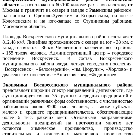
области
– расположен в 60-100 километрах к юго-востоку от
Москвы и граничит на севере и западе с Раменским районом,
на востоке с Орехово-Зуевским и Егорьевским, на юге с
Коломенским и на юго-западе со Ступинским районами
Московской области.
Площадь Воскресенского муниципального района составляет
812,48 км². Линейная протяженность с севера на юг - 38 км, с
запада на восток – 36 км. Численность населения всего района
- 155 тысяч человек. Административный центр – городское
поселение Воскресенск. В состав Воскресенского
муниципального района входят четыре городских поселения:
«Воскресенск», «Белоозерский», «им. Цюрупы», «Хорлово» и
два сельских поселения: «Ашитковское», «Фединское».
Экономика Воскресенского муниципального района
представляет широкий спектр направлений деятельности, где
функционирует свыше 35 крупных и средних предприятий и
организаций различных форм собственности, с численностью
работающих около 8500 тыс. человек, а также субъекты
малого и среднего предпринимательства, обеспечивающие
более 6 тыс. рабочих мест. Основными направлениями
деятельности предприятий на протяжении многих лет
остаются химическое производство, производство
строительных и отделочных материалов, производство