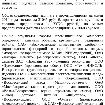
пищевых продуктов, сельское хозяйство, строительство и
торговля.
Общая среднемесячная зарплата в промышленности на конец
2014 года составляла 31045 рублей, при этом по крупным и
средним предприятиям - 33723 рублей, по малым
предприятиям (включая микро-предприятия) - 20603 рублей.
Общие результаты работы промышленного комплекса
определяют, главным образом, крупнейшие предприятия
района: ОАО «Воскресенские минеральные удобрения»
(производство фосфорной и серной кислоты, олеума,
аммофоса, водорастворимого МАФа, NPK-удобрений), ОАО
«Лафарж Цемент» («Воскресенскцемент»), ОАО «Фетр»,
филиал ЗАО «Профайн Рус» (оконные технологии), ООО
«Эрисманн» (производство обоев), ООО «ТехноНИКОЛЬ-
Воскресенск» (рулонно-кровельные и гидроизоляционные
изделия), ОАО «Воскресенский электромеханический завод»
(производство электромашин и оборудования), ООО
«Воскресенский завод «Машиностроитель», ОАО
«Мособлпроммонтаж» (производство алюминия), ООО
«Волма-Воскресенск» (сухие строительные смеси), ОАО
«Завод детского питания «Фаустово», ООО
«Воскресенскхлеб», ООО «Олива» (производство
лакокрасочной продукции), ОАО «Воскресенский кирпичный