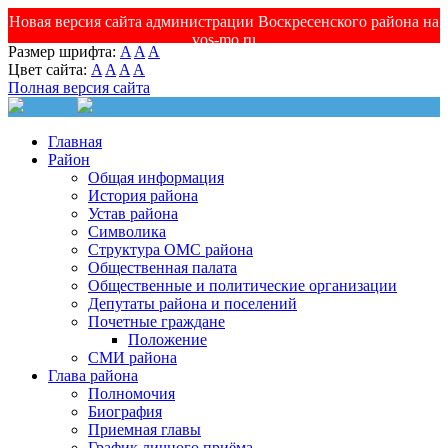
Новая версия сайта администрации Воскресенского района на
vos-mo.ru
Размер шрифта:
A
A
A
Цвет сайта:
A
A
A
A
Полная версия сайта
Главная
Район
Общая информация
История района
Устав района
Символика
Структура ОМС района
Общественная палата
Общественные и политические организации
Депутаты района и поселений
Почетные граждане
Положение
СМИ района
Глава района
Полномочия
Биография
Приемная главы
График личного приёма