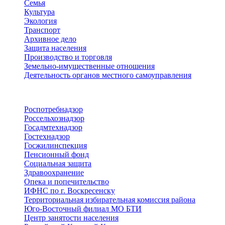
Семья
Культура
Экология
Транспорт
Архивное дело
Защита населения
Производство и торговля
Земельно-имущественные отношения
Деятельность органов местного самоуправления
Территориальные органы
Роспотребнадзор
Россельхознадзор
Госадмтехнадзор
Гостехнадзор
Госжилинспекция
Пенсионный фонд
Социальная защита
Здравоохранение
Опека и попечительство
ИФНС по г. Воскресенску
Территориальная избирательная комиссия района
Юго-Восточный филиал МО БТИ
Центр занятости населения