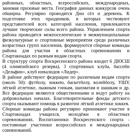
районных, областных, всероссийских, международных,
занимая призовые места. География данных конкурсов очень
обширна. Регулярно проводятся Дни сёл и деревень. К
подготовке этих праздников, в которых чествовуют
представителей всех категорий населения, привлекаются
лучшие творческие силы всего района. Управлением спорта
района проводятся межпоселенческие и межмуниципальные
физкультурные и спортивные мероприятия среди различных
возрастных групп населения, формируются сборные команды
района для участия в областных соревнованиях и
Спартакиадах по разным видам спорта.
В структуру спорта Воскресенского района входит 6 ДЮСШ
(4 олимпийского резерва), 3 спортивных клуба, бассейн
«Дельфин», клуб инвалидов «Лидер».
В районе действуют федерации по различным видам спорта
(около 50): футболу, хоккею, баскетболу, волейболу, УШУ,
лёгкой атлетике, лыжным гонкам, шахматам и шашкам и др.
Все федерации являются общественными и ведут работу на
добровольных началах. Благотворительные фонды детского
спорта оказывают помощь в развитии лёгкой атлетики хоккея.
Сборные команды района регулярно принимают участие в
Спартакиадах учащихся, молодёжи в областных
соревнованиях. Воспитанники Воскресенского спорта -
постоянные участники всероссийских и международных
соревнований.