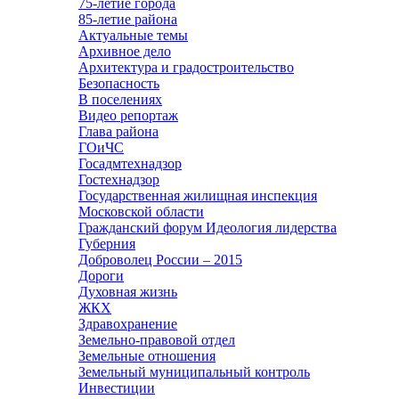
75-летие города
85-летие района
Актуальные темы
Архивное дело
Архитектура и градостроительство
Безопасность
В поселениях
Видео репортаж
Глава района
ГОиЧС
Госадмтехнадзор
Гостехнадзор
Государственная жилищная инспекция
Московской области
Гражданский форум Идеология лидерства
Губерния
Доброволец России – 2015
Дороги
Духовная жизнь
ЖКХ
Здравохранение
Земельно-правовой отдел
Земельные отношения
Земельный муниципальный контроль
Инвестиции