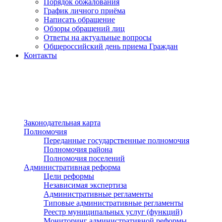
Порядок обжалования
График личного приёма
Написать обращение
Обзоры обращений лиц
Ответы на актуальные вопросы
Общероссийский день приема Граждан
Контакты
Разделы сайта
п»ї
Законодательная карта
Полномочия
Переданные государственные полномочия
Полномочия района
Полномочия поселений
Административная реформа
Цели реформы
Независимая экспертиза
Административные регламенты
Типовые административные регламенты
Реестр муниципальных услуг (функций)
Мониторинг административной реформы