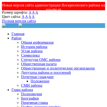
Новая версия сайта администрации Воскресенского района на
vos-mo.ru
Размер шрифта:
A
A
A
Цвет сайта:
A
A
A
A
Полная версия сайта
Главная
Район
Общая информация
История района
Устав района
Символика
Структура ОМС района
Общественная палата
Общественные и политические организации
Депутаты района и поселений
Почетные граждане
Положение
СМИ района
Глава района
Полномочия
Биография
Приемная главы
График личного приёма