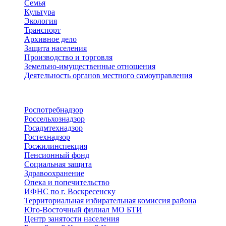
Семья
Культура
Экология
Транспорт
Архивное дело
Защита населения
Производство и торговля
Земельно-имущественные отношения
Деятельность органов местного самоуправления
Территориальные органы
Роспотребнадзор
Россельхознадзор
Госадмтехнадзор
Гостехнадзор
Госжилинспекция
Пенсионный фонд
Социальная защита
Здравоохранение
Опека и попечительство
ИФНС по г. Воскресенску
Территориальная избирательная комиссия района
Юго-Восточный филиал МО БТИ
Центр занятости населения