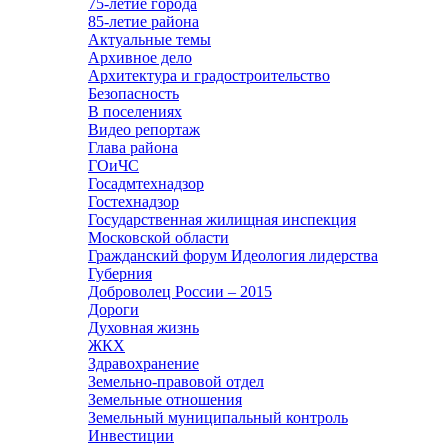
75-летие города
85-летие района
Актуальные темы
Архивное дело
Архитектура и градостроительство
Безопасность
В поселениях
Видео репортаж
Глава района
ГОиЧС
Госадмтехнадзор
Гостехнадзор
Государственная жилищная инспекция
Московской области
Гражданский форум Идеология лидерства
Губерния
Доброволец России – 2015
Дороги
Духовная жизнь
ЖКХ
Здравохранение
Земельно-правовой отдел
Земельные отношения
Земельный муниципальный контроль
Инвестиции