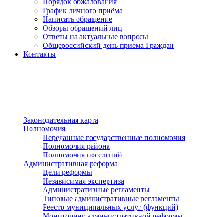
Порядок обжалования
График личного приёма
Написать обращение
Обзоры обращений лиц
Ответы на актуальные вопросы
Общероссийский день приема Граждан
Контакты
Разделы сайта
п»ї
Законодательная карта
Полномочия
Переданные государственные полномочия
Полномочия района
Полномочия поселений
Административная реформа
Цели реформы
Независимая экспертиза
Административные регламенты
Типовые административные регламенты
Реестр муниципальных услуг (функций)
Мониторинг административной реформы