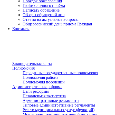
Порядок обжалования
График личного приёма
Написать обращение
Обзоры обращений лиц
Ответы на актуальные вопросы
Общероссийский день приема Граждан
Контакты
Разделы сайта
п»ї
Законодательная карта
Полномочия
Переданные государственные полномочия
Полномочия района
Полномочия поселений
Административная реформа
Цели реформы
Независимая экспертиза
Административные регламенты
Типовые административные регламенты
Реестр муниципальных услуг (функций)
Мониторинг административной реформы