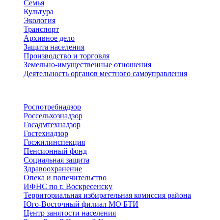
Семья
Культура
Экология
Транспорт
Архивное дело
Защита населения
Производство и торговля
Земельно-имущественные отношения
Деятельность органов местного самоуправления
Территориальные органы
Роспотребнадзор
Россельхознадзор
Госадмтехнадзор
Гостехнадзор
Госжилинспекция
Пенсионный фонд
Социальная защита
Здравоохранение
Опека и попечительство
ИФНС по г. Воскресенску
Территориальная избирательная комиссия района
Юго-Восточный филиал МО БТИ
Центр занятости населения