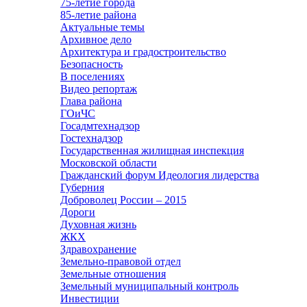
75-летие города
85-летие района
Актуальные темы
Архивное дело
Архитектура и градостроительство
Безопасность
В поселениях
Видео репортаж
Глава района
ГОиЧС
Госадмтехнадзор
Гостехнадзор
Государственная жилищная инспекция
Московской области
Гражданский форум Идеология лидерства
Губерния
Доброволец России – 2015
Дороги
Духовная жизнь
ЖКХ
Здравохранение
Земельно-правовой отдел
Земельные отношения
Земельный муниципальный контроль
Инвестиции