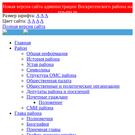
Новая версия сайта администрации Воскресенского района на
vos-mo.ru
Размер шрифта:
A
A
A
Цвет сайта:
A
A
A
A
Полная версия сайта
Главная
Район
Общая информация
История района
Устав района
Символика
Структура ОМС района
Общественная палата
Общественные и политические организации
Депутаты района и поселений
Почетные граждане
Положение
СМИ района
Глава района
Полномочия
Биография
Приемная главы
График личного приёма