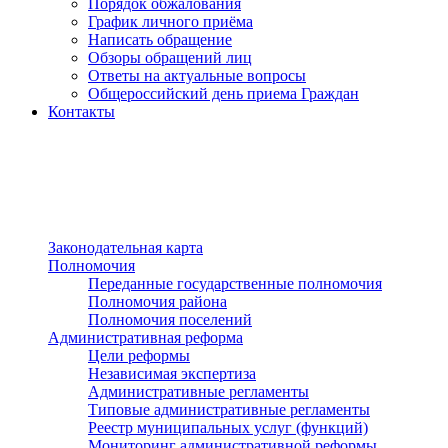
Порядок обжалования
График личного приёма
Написать обращение
Обзоры обращений лиц
Ответы на актуальные вопросы
Общероссийский день приема Граждан
Контакты
Разделы сайта
п»ї
Законодательная карта
Полномочия
Переданные государственные полномочия
Полномочия района
Полномочия поселений
Административная реформа
Цели реформы
Независимая экспертиза
Административные регламенты
Типовые административные регламенты
Реестр муниципальных услуг (функций)
Мониторинг административной реформы