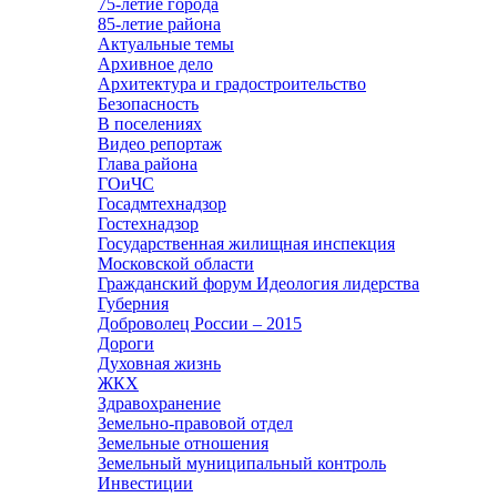
75-летие города
85-летие района
Актуальные темы
Архивное дело
Архитектура и градостроительство
Безопасность
В поселениях
Видео репортаж
Глава района
ГОиЧС
Госадмтехнадзор
Гостехнадзор
Государственная жилищная инспекция
Московской области
Гражданский форум Идеология лидерства
Губерния
Доброволец России – 2015
Дороги
Духовная жизнь
ЖКХ
Здравохранение
Земельно-правовой отдел
Земельные отношения
Земельный муниципальный контроль
Инвестиции