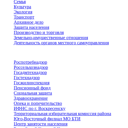
Семья
Культура
Экология
Транспорт
Архивное дело
Защита населения
Производство и торговля
Земельно-имущественные отношения
Деятельность органов местного самоуправления
Территориальные органы
Роспотребнадзор
Россельхознадзор
Госадмтехнадзор
Гостехнадзор
Госжилинспекция
Пенсионный фонд
Социальная защита
Здравоохранение
Опека и попечительство
ИФНС по г. Воскресенску
Территориальная избирательная комиссия района
Юго-Восточный филиал МО БТИ
Центр занятости населения