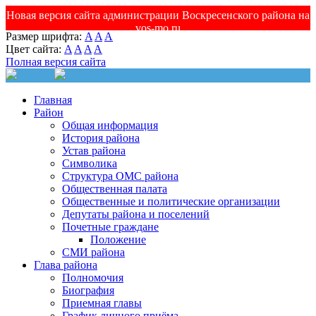
Новая версия сайта администрации Воскресенского района на
vos-mo.ru
Размер шрифта:
A
A
A
Цвет сайта:
A
A
A
A
Полная версия сайта
Главная
Район
Общая информация
История района
Устав района
Символика
Структура ОМС района
Общественная палата
Общественные и политические организации
Депутаты района и поселений
Почетные граждане
Положение
СМИ района
Глава района
Полномочия
Биография
Приемная главы
График личного приёма