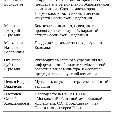
Борисович
председатель региональной общественной
организации «Союз композиторов
Подмосковья», заслуженный деятель
искусств Российской Федерации
Маликов
Композитор, пианист, певец, актер,
Дмитрий
продюсер и телеведущий, народный
Юрьевич
артист Российской Федерации
Маркелова
Председатель комитета по культуре г.о.
Наталья
Коломна
Валерьевна
Оганесов
Руководитель Главного управления по
Рубен
информационной политике Московской
Юрьевич
области в ранге министра Заместитель
председателя конкурсной комиссии
Пельш Валдис
Музыкант, шоумен, актер, телевизионный
Эйженович
ведущий
Плеханов
Преподаватель ГАОУ СПО МО
Сергей
«Московский областной музыкальный
Александрович
колледж им. С.С. Прокофьева», член
Союза композиторов России