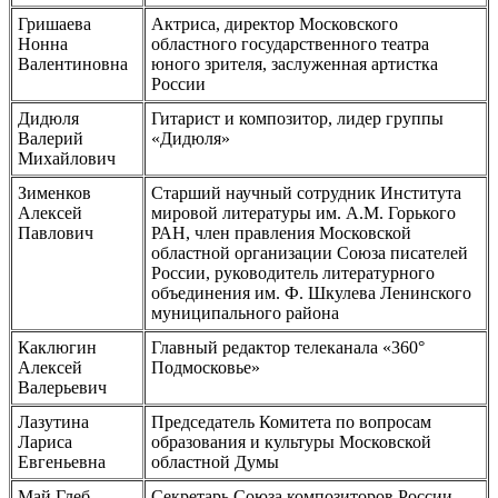
Гришаева
Актриса, директор Московского
Нонна
областного государственного театра
Валентиновна
юного зрителя, заслуженная артистка
России
Дидюля
Гитарист и композитор, лидер группы
Валерий
«Дидюля»
Михайлович
Зименков
Старший научный сотрудник Института
Алексей
мировой литературы им. А.М. Горького
Павлович
РАН, член правления Московской
областной организации Союза писателей
России, руководитель литературного
объединения им. Ф. Шкулева Ленинского
муниципального района
Каклюгин
Главный редактор телеканала «360°
Алексей
Подмосковье»
Валерьевич
Лазутина
Председатель Комитета по вопросам
Лариса
образования и культуры Московской
Евгеньевна
областной Думы
Май Глеб
Секретарь Союза композиторов России,