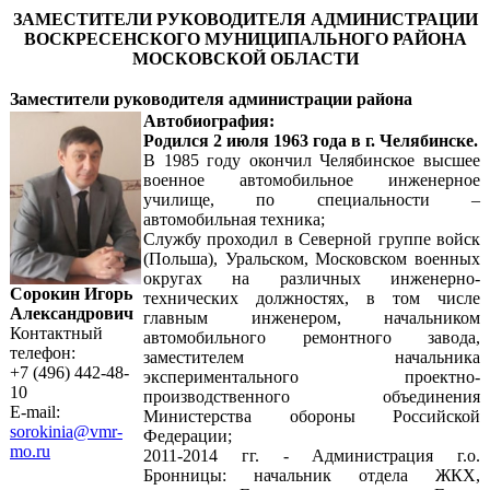
ЗАМЕСТИТЕЛИ РУКОВОДИТЕЛЯ АДМИНИСТРАЦИИ
ВОСКРЕСЕНСКОГО МУНИЦИПАЛЬНОГО РАЙОНА
МОСКОВСКОЙ ОБЛАСТИ
Заместители руководителя администрации района
Автобиография:
Родился 2 июля 1963 года в г. Челябинске.
В 1985 году окончил Челябинское высшее
военное автомобильное инженерное
училище, по специальности –
автомобильная техника;
Службу проходил в Северной группе войск
(Польша), Уральском, Московском военных
округах на различных инженерно-
Сорокин Игорь
технических должностях, в том числе
Александрович
главным инженером, начальником
Контактный
автомобильного ремонтного завода,
телефон:
заместителем начальника
+7 (496) 442-48-
экспериментального проектно-
10
производственного объединения
E-mail:
Министерства обороны Российской
sorokinia@vmr-
Федерации;
mo.ru
2011-2014 гг. - Администрация г.о.
Бронницы: начальник отдела ЖКХ,