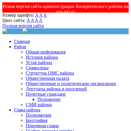
Новая версия сайта администрации Воскресенского района на
vos-mo.ru
Размер шрифта:
A
A
A
Цвет сайта:
A
A
A
A
Полная версия сайта
Главная
Район
Общая информация
История района
Устав района
Символика
Структура ОМС района
Общественная палата
Общественные и политические организации
Депутаты района и поселений
Почетные граждане
Положение
СМИ района
Глава района
Полномочия
Биография
Приемная главы
График личного приёма