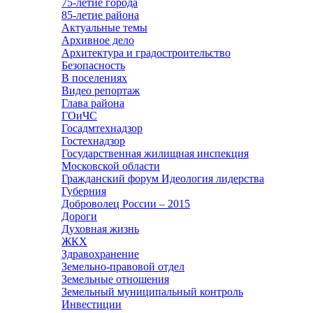
75-летие города
85-летие района
Актуальные темы
Архивное дело
Архитектура и градостроительство
Безопасность
В поселениях
Видео репортаж
Глава района
ГОиЧС
Госадмтехнадзор
Гостехнадзор
Государственная жилищная инспекция
Московской области
Гражданский форум Идеология лидерства
Губерния
Доброволец России – 2015
Дороги
Духовная жизнь
ЖКХ
Здравохранение
Земельно-правовой отдел
Земельные отношения
Земельный муниципальный контроль
Инвестиции