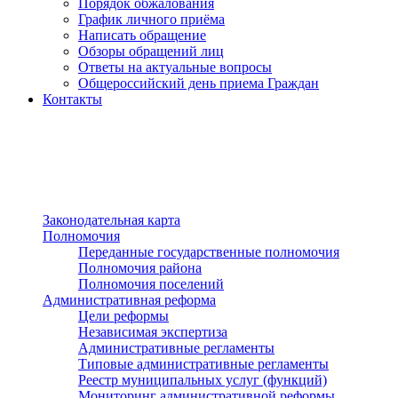
Порядок обжалования
График личного приёма
Написать обращение
Обзоры обращений лиц
Ответы на актуальные вопросы
Общероссийский день приема Граждан
Контакты
Разделы сайта
п»ї
Законодательная карта
Полномочия
Переданные государственные полномочия
Полномочия района
Полномочия поселений
Административная реформа
Цели реформы
Независимая экспертиза
Административные регламенты
Типовые административные регламенты
Реестр муниципальных услуг (функций)
Мониторинг административной реформы