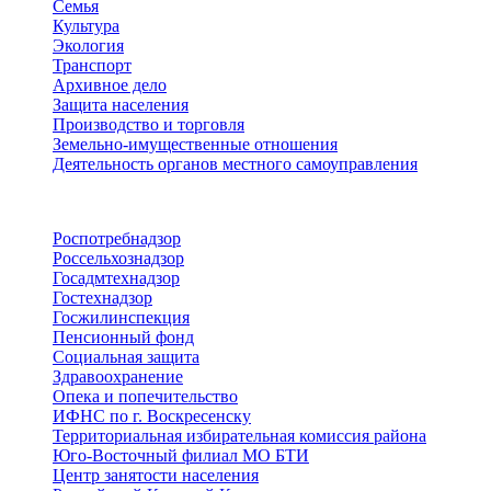
Семья
Культура
Экология
Транспорт
Архивное дело
Защита населения
Производство и торговля
Земельно-имущественные отношения
Деятельность органов местного самоуправления
Территориальные органы
Роспотребнадзор
Россельхознадзор
Госадмтехнадзор
Гостехнадзор
Госжилинспекция
Пенсионный фонд
Социальная защита
Здравоохранение
Опека и попечительство
ИФНС по г. Воскресенску
Территориальная избирательная комиссия района
Юго-Восточный филиал МО БТИ
Центр занятости населения