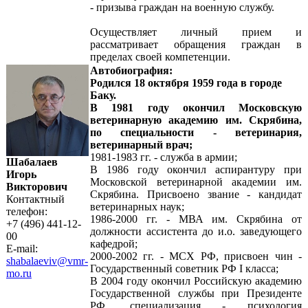
- призыва граждан на военную службу.
Осуществляет личный прием и
рассматривает обращения граждан в
пределах своей компетенции.
Автобиография:
Родился 18 октября 1959 года в городе
Баку.
В 1981 году окончил Московскую
ветеринарную академию им. Скрябина,
по специальности - ветеринария,
ветеринарный врач;
1981-1983 гг. - служба в армии;
Шабалаев
В 1986 году окончил аспирантуру при
Игорь
Московской ветеринарной академии им.
Викторович
Скрябина. Присвоено звание - кандидат
Контактный
ветеринарных наук;
телефон:
1986-2000 гг. - МВА им. Скрябина от
+7 (496) 441-12-
должности ассистента до и.о. заведующего
00
кафедрой;
E-mail:
2000-2002 гг. - МСХ РФ, присвоен чин -
shabalaeviv@vmr-
Государственный советник РФ I класса;
mo.ru
В 2004 году окончил Российскую академию
Государственной службы при Президенте
РФ, специализация - психология