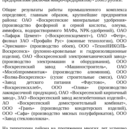
Общие результаты работы промышленного комплекса
определяют, главным образом, крупнейшие предприятия
района: ОАО «Воскресенские минеральные удобрения»
(производство фосфорной и серной кислоты, олеума,
аммофоса, водорастворимого МАФа, NPK-удобрений), ОАО
«Лафарж Цемент» («Воскресенскцемент»), ОАО «Фетр»,
филиал ЗАО «Профайн Рус» (оконные технологии), ООО
«Эрисманн» (производство обоев), ООО «ТехноНИКОЛЬ-
Воскресенск» (рулонно-кровельные и гидроизоляционные
изделия), ОАО «Воскресенский электромеханический завод»
(производство электромашин и оборудования), ООО
«Воскресенский завод «Машиностроитель», ОАО
«Мособлпроммонтаж» (производство алюминия), ООО
«Волма-Воскресенск» (сухие строительные смеси), ОАО
«Завод детского питания «Фаустово», ООО
«Воскресенскхлеб», ООО «Олива» (производство
лакокрасочной продукции), ОАО «Воскресенский кирпичный
завод», ЗАО «Воскресенский завод железобетонных изделий»,
АО «Воскресенский домостроительный комбинат»,
ООО «Гранъ» (производство кондитерских изделий),
ООО «Cафа» (производство мясных полуфабрикатов), ООО
«Завод стекловолокна».
На территории района на протяжении многих лет успешно