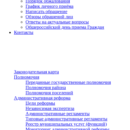
Порядок обжалования
График личного приёма
Написать обращение
Обзоры обращений лиц
Ответы на актуальные вопросы
Общероссийский день приема Граждан
Контакты
Разделы сайта
п»ї
Законодательная карта
Полномочия
Переданные государственные полномочия
Полномочия района
Полномочия поселений
Административная реформа
Цели реформы
Независимая экспертиза
Административные регламенты
Типовые административные регламенты
Реестр муниципальных услуг (функций)
Мониторинг административной реформы