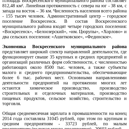
Площадь Воскресенского муниципального района составляет
812,48 км². Линейная протяженность с севера на юг - 38 км, с
запада на восток – 36 км. Численность населения всего района
- 155 тысяч человек. Административный центр – городское
поселение Воскресенск. В состав Воскресенского
муниципального района входят четыре городских поселения:
«Воскресенск», «Белоозерский», «им. Цюрупы», «Хорлово» и
два сельских поселения: «Ашитковское», «Фединское».
Экономика Воскресенского муниципального района
представляет широкий спектр направлений деятельности, где
функционирует свыше 35 крупных и средних предприятий и
организаций различных форм собственности, с численностью
работающих около 8500 тыс. человек, а также субъекты
малого и среднего предпринимательства, обеспечивающие
более 6 тыс. рабочих мест. Основными направлениями
деятельности предприятий на протяжении многих лет
остаются химическое производство, производство
строительных и отделочных материалов, производство
пищевых продуктов, сельское хозяйство, строительство и
торговля.
Общая среднемесячная зарплата в промышленности на конец
2014 года составляла 31045 рублей, при этом по крупным и
средним предприятиям - 33723 рублей, по малым
предприятиям (включая микро-предприятия) - 20603 рублей.