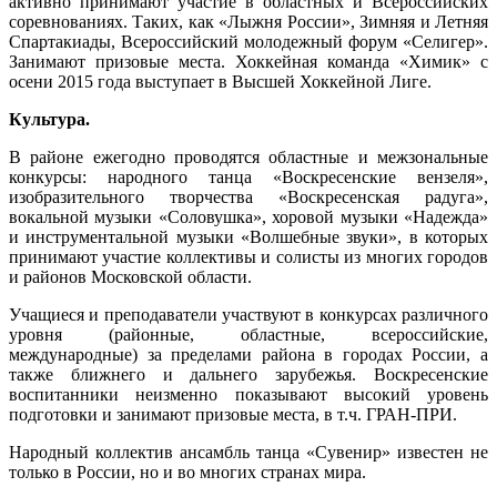
активно принимают участие в областных и Всероссийских
соревнованиях. Таких, как «Лыжня России», Зимняя и Летняя
Спартакиады, Всероссийский молодежный форум «Селигер».
Занимают призовые места. Хоккейная команда «Химик» с
осени 2015 года выступает в Высшей Хоккейной Лиге.
Культура.
В районе ежегодно проводятся областные и межзональные
конкурсы: народного танца «Воскресенские вензеля»,
изобразительного творчества «Воскресенская радуга»,
вокальной музыки «Соловушка», хоровой музыки «Надежда»
и инструментальной музыки «Волшебные звуки», в которых
принимают участие коллективы и солисты из многих городов
и районов Московской области.
Учащиеся и преподаватели участвуют в конкурсах различного
уровня (районные, областные, всероссийские,
международные) за пределами района в городах России, а
также ближнего и дальнего зарубежья. Воскресенские
воспитанники неизменно показывают высокий уровень
подготовки и занимают призовые места, в т.ч. ГРАН-ПРИ.
Народный коллектив ансамбль танца «Сувенир» известен не
только в России, но и во многих странах мира.