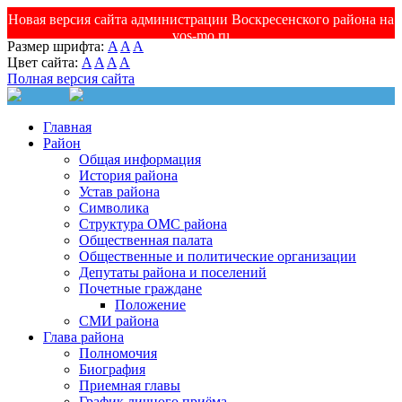
Новая версия сайта администрации Воскресенского района на
vos-mo.ru
Размер шрифта:
A
A
A
Цвет сайта:
A
A
A
A
Полная версия сайта
Главная
Район
Общая информация
История района
Устав района
Символика
Структура ОМС района
Общественная палата
Общественные и политические организации
Депутаты района и поселений
Почетные граждане
Положение
СМИ района
Глава района
Полномочия
Биография
Приемная главы
График личного приёма