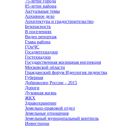
75-летие города
85-летие района
Актуальные темы
Архивное дело
Архитектура и градостроительство
Безопасность
В поселениях
Видео репортаж
Глава района
ГОиЧС
Госадмтехнадзор
Гостехнадзор
Государственная жилищная инспекция
Московской области
Гражданский форум Идеология лидерства
Губерния
Доброволец России – 2015
Дороги
Духовная жизнь
ЖКХ
Здравохранение
Земельно-правовой отдел
Земельные отношения
Земельный муниципальный контроль
Инвестиции