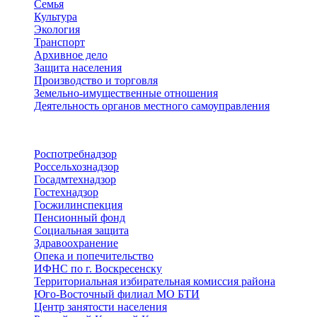
Семья
Культура
Экология
Транспорт
Архивное дело
Защита населения
Производство и торговля
Земельно-имущественные отношения
Деятельность органов местного самоуправления
Территориальные органы
Роспотребнадзор
Россельхознадзор
Госадмтехнадзор
Гостехнадзор
Госжилинспекция
Пенсионный фонд
Социальная защита
Здравоохранение
Опека и попечительство
ИФНС по г. Воскресенску
Территориальная избирательная комиссия района
Юго-Восточный филиал МО БТИ
Центр занятости населения