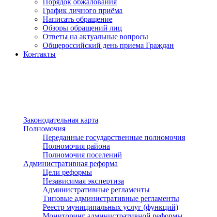
Порядок обжалования
График личного приёма
Написать обращение
Обзоры обращений лиц
Ответы на актуальные вопросы
Общероссийский день приема Граждан
Контакты
Разделы сайта
п»ї
Законодательная карта
Полномочия
Переданные государственные полномочия
Полномочия района
Полномочия поселений
Административная реформа
Цели реформы
Независимая экспертиза
Административные регламенты
Типовые административные регламенты
Реестр муниципальных услуг (функций)
Мониторинг административной реформы