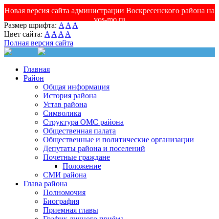
Новая версия сайта администрации Воскресенского района на
vos-mo.ru
Размер шрифта:
A
A
A
Цвет сайта:
A
A
A
A
Полная версия сайта
Главная
Район
Общая информация
История района
Устав района
Символика
Структура ОМС района
Общественная палата
Общественные и политические организации
Депутаты района и поселений
Почетные граждане
Положение
СМИ района
Глава района
Полномочия
Биография
Приемная главы
График личного приёма