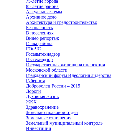
75-летие города
85-летие района
Актуальные темы
Архивное дело
Архитектура и градостроительство
Безопасность
В поселениях
Видео репортаж
Глава района
ГОиЧС
Госадмтехнадзор
Гостехнадзор
Государственная жилищная инспекция
Московской области
Гражданский форум Идеология лидерства
Губерния
Доброволец России – 2015
Дороги
Духовная жизнь
ЖКХ
Здравохранение
Земельно-правовой отдел
Земельные отношения
Земельный муниципальный контроль
Инвестиции