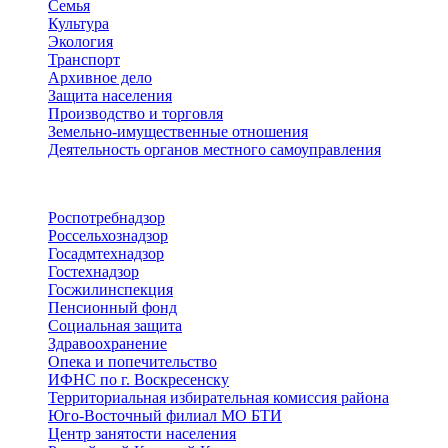
Семья
Культура
Экология
Транспорт
Архивное дело
Защита населения
Производство и торговля
Земельно-имущественные отношения
Деятельность органов местного самоуправления
Территориальные органы
Роспотребнадзор
Россельхознадзор
Госадмтехнадзор
Гостехнадзор
Госжилинспекция
Пенсионный фонд
Социальная защита
Здравоохранение
Опека и попечительство
ИФНС по г. Воскресенску
Территориальная избирательная комиссия района
Юго-Восточный филиал МО БТИ
Центр занятости населения