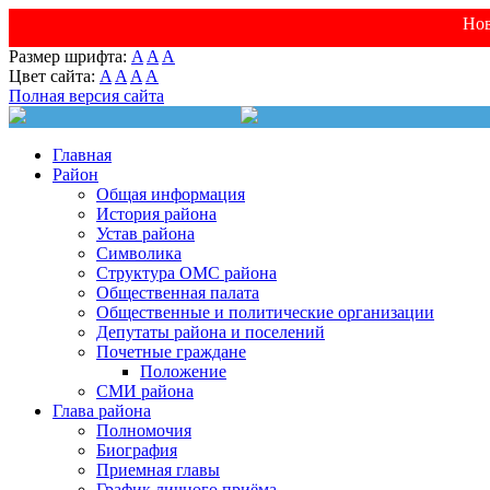
Нов
Размер шрифта:
A
A
A
Цвет сайта:
A
A
A
A
Полная версия сайта
Главная
Район
Общая информация
История района
Устав района
Символика
Структура ОМС района
Общественная палата
Общественные и политические организации
Депутаты района и поселений
Почетные граждане
Положение
СМИ района
Глава района
Полномочия
Биография
Приемная главы
График личного приёма