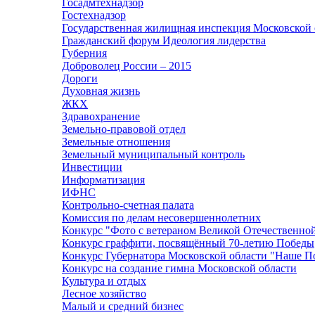
Госадмтехнадзор
Гостехнадзор
Государственная жилищная инспекция Московской 
Гражданский форум Идеология лидерства
Губерния
Доброволец России – 2015
Дороги
Духовная жизнь
ЖКХ
Здравохранение
Земельно-правовой отдел
Земельные отношения
Земельный муниципальный контроль
Инвестиции
Информатизация
ИФНС
Контрольно-счетная палата
Комиссия по делам несовершеннолетних
Конкурс "Фото с ветераном Великой Отечественно
Конкурс граффити, посвящённый 70-летию Победы
Конкурс Губернатора Московской области "Наше П
Конкурс на создание гимна Московской области
Культура и отдых
Лесное хозяйство
Малый и средний бизнес