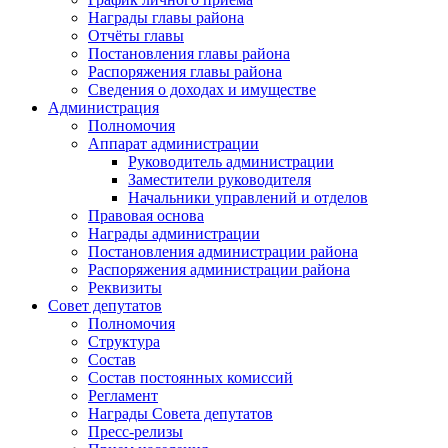
Награды главы района
Отчёты главы
Постановления главы района
Распоряжения главы района
Сведения о доходах и имуществе
Администрация
Полномочия
Аппарат администрации
Руководитель администрации
Заместители руководителя
Начальники управлений и отделов
Правовая основа
Награды администрации
Постановления администрации района
Распоряжения администрации района
Реквизиты
Совет депутатов
Полномочия
Структура
Состав
Состав постоянных комиссий
Регламент
Награды Совета депутатов
Пресс-релизы