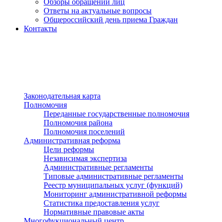
Обзоры обращений лиц
Ответы на актуальные вопросы
Общероссийский день приема Граждан
Контакты
Разделы сайта
п»ї
Законодательная карта
Полномочия
Переданные государственные полномочия
Полномочия района
Полномочия поселений
Административная реформа
Цели реформы
Независимая экспертиза
Административные регламенты
Типовые административные регламенты
Реестр муниципальных услуг (функций)
Мониторинг административной реформы
Статистика предоставления услуг
Нормативные правовые акты
Многофукциональный центр