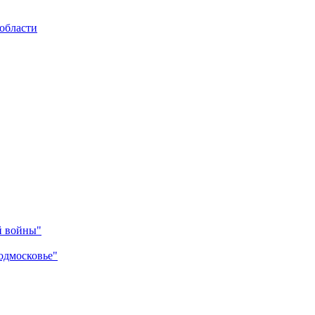
области
й войны"
одмосковье"