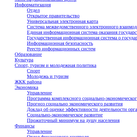
Информатизация
Отдел
Открытое правительство
Универсальная электронная карта
Система межведомственного электронного взаимод
Единая информационная система оказания государ
Государственная информационная система о госуд
Информационная безопасность
Реестр информационных систем
Образование
Культура
Спорт, туризм и молодежная политика
Спорт
Молодежь и туризм
ЖКК района
Экономика
Управление
Программа комплексного социально-экономическог
Прогноз социально экономического развития
Доклад об оценке эффективности деятельности орг
Социально-экономическое развитие
Прожиточный минимум на душу населения
Финансы
Управление
Отдел финансового контроля