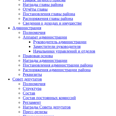
Награды главы района
Отчёты главы
Постановления главы района
Распоряжения главы района
Сведения о доходах и имуществе
Администрация
Полномочия
Аппарат администрации
Руководитель администрации
Заместители руководителя
Начальники управлений и отделов
Правовая основа
Награды администрации
Постановления администрации района
Распоряжения администрации района
Реквизиты
Совет депутатов
Полномочия
Структура
Состав
Состав постоянных комиссий
Регламент
Награды Совета депутатов
Пресс-релизы