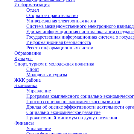
Информатизация
Отдел
Открытое правительство
Универсальная электронная карта
Система межведомственного электронного взаимод
Единая информационная система оказания государ
Государственная информационная система о госуд
Информационная безопасность
Реестр информационных систем
Образование
Культура
Спорт, туризм и молодежная политика
Спорт
Молодежь и туризм
ЖКК района
Экономика
Управление
Программа комплексного социально-экономическог
Прогноз социально экономического развития
Доклад об оценке эффективности деятельности орг
Социально-экономическое развитие
Прожиточный минимум на душу населения
Финансы
Управление
Отдел финансового контроля