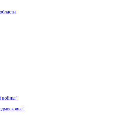
области
й войны"
одмосковье"