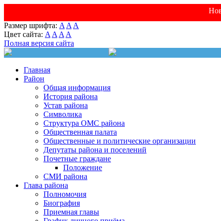
Нов
Размер шрифта:
A
A
A
Цвет сайта:
A
A
A
A
Полная версия сайта
Главная
Район
Общая информация
История района
Устав района
Символика
Структура ОМС района
Общественная палата
Общественные и политические организации
Депутаты района и поселений
Почетные граждане
Положение
СМИ района
Глава района
Полномочия
Биография
Приемная главы
График личного приёма