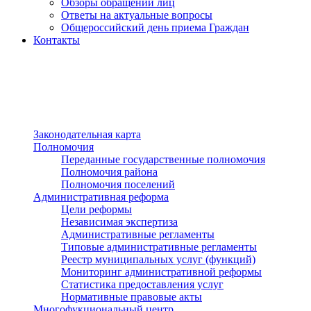
Обзоры обращений лиц
Ответы на актуальные вопросы
Общероссийский день приема Граждан
Контакты
Разделы сайта
п»ї
Законодательная карта
Полномочия
Переданные государственные полномочия
Полномочия района
Полномочия поселений
Административная реформа
Цели реформы
Независимая экспертиза
Административные регламенты
Типовые административные регламенты
Реестр муниципальных услуг (функций)
Мониторинг административной реформы
Статистика предоставления услуг
Нормативные правовые акты
Многофукциональный центр