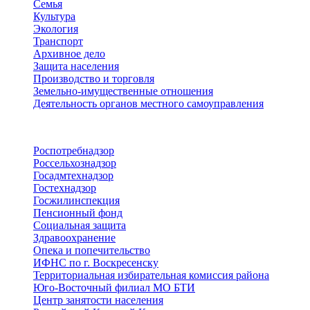
Семья
Культура
Экология
Транспорт
Архивное дело
Защита населения
Производство и торговля
Земельно-имущественные отношения
Деятельность органов местного самоуправления
Территориальные органы
Роспотребнадзор
Россельхознадзор
Госадмтехнадзор
Гостехнадзор
Госжилинспекция
Пенсионный фонд
Социальная защита
Здравоохранение
Опека и попечительство
ИФНС по г. Воскресенску
Территориальная избирательная комиссия района
Юго-Восточный филиал МО БТИ
Центр занятости населения