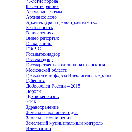
75-летие города
85-летие района
Актуальные темы
Архивное дело
Архитектура и градостроительство
Безопасность
В поселениях
Видео репортаж
Глава района
ГОиЧС
Госадмтехнадзор
Гостехнадзор
Государственная жилищная инспекция
Московской области
Гражданский форум Идеология лидерства
Губерния
Доброволец России – 2015
Дороги
Духовная жизнь
ЖКХ
Здравохранение
Земельно-правовой отдел
Земельные отношения
Земельный муниципальный контроль
Инвестиции