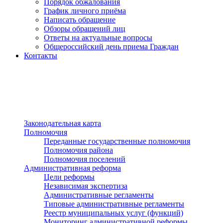
Порядок обжалования
График личного приёма
Написать обращение
Обзоры обращений лиц
Ответы на актуальные вопросы
Общероссийский день приема Граждан
Контакты
Разделы сайта
п»ї
Законодательная карта
Полномочия
Переданные государственные полномочия
Полномочия района
Полномочия поселений
Административная реформа
Цели реформы
Независимая экспертиза
Административные регламенты
Типовые административные регламенты
Реестр муниципальных услуг (функций)
Мониторинг административной реформы