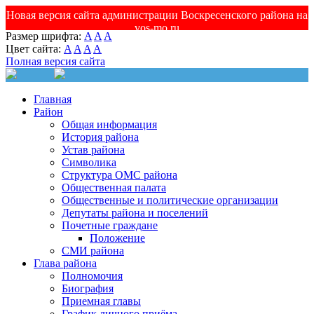
Новая версия сайта администрации Воскресенского района на
vos-mo.ru
Размер шрифта:
A
A
A
Цвет сайта:
A
A
A
A
Полная версия сайта
Главная
Район
Общая информация
История района
Устав района
Символика
Структура ОМС района
Общественная палата
Общественные и политические организации
Депутаты района и поселений
Почетные граждане
Положение
СМИ района
Глава района
Полномочия
Биография
Приемная главы
График личного приёма