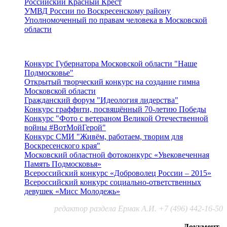
Российский Красный Крест
УМВД России по Воскресенскому району
Уполномоченный по правам человека в Московской
области
Подмосковье
Конкурс Губернатора Московской области "Наше
Подмосковье"
Открытый творческий конкурс на создание гимна
Московской области
Гражданский форум "Идеология лидерства"
Конкурс граффити, посвящённый 70-летию Победы
Конкурс "Фото с ветераном Великой Отечественной
войны #ВотМойГерой"
Конкурс СМИ "Живём, работаем, творим для
Воскресенского края"
Московский областной фотоконкурс «Увековеченная
Память Подмосковья»
Всероссийский конкурс «Доброволец России – 2015»
Всероссийский конкурс социально-ответственных
девушек «Мисс Молодежь»
редактор раздела Ермак А.И. +7 (496) 442-16-50
Документ