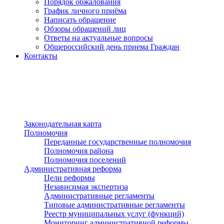
Порядок обжалования
График личного приёма
Написать обращение
Обзоры обращений лиц
Ответы на актуальные вопросы
Общероссийский день приема Граждан
Контакты
Разделы сайта
п»ї
Законодательная карта
Полномочия
Переданные государственные полномочия
Полномочия района
Полномочия поселений
Административная реформа
Цели реформы
Независимая экспертиза
Административные регламенты
Типовые административные регламенты
Реестр муниципальных услуг (функций)
Мониторинг административной реформы