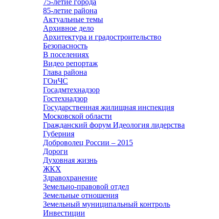
75-летие города
85-летие района
Актуальные темы
Архивное дело
Архитектура и градостроительство
Безопасность
В поселениях
Видео репортаж
Глава района
ГОиЧС
Госадмтехнадзор
Гостехнадзор
Государственная жилищная инспекция
Московской области
Гражданский форум Идеология лидерства
Губерния
Доброволец России – 2015
Дороги
Духовная жизнь
ЖКХ
Здравохранение
Земельно-правовой отдел
Земельные отношения
Земельный муниципальный контроль
Инвестиции