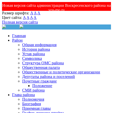
Новая версия сайта администрации Воскресенского района на
vos-mo.ru
Размер шрифта:
A
A
A
Цвет сайта:
A
A
A
A
Полная версия сайта
Главная
Район
Общая информация
История района
Устав района
Символика
Структура ОМС района
Общественная палата
Общественные и политические организации
Депутаты района и поселений
Почетные граждане
Положение
СМИ района
Глава района
Полномочия
Биография
Приемная главы
График личного приёма