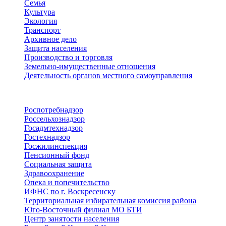
Семья
Культура
Экология
Транспорт
Архивное дело
Защита населения
Производство и торговля
Земельно-имущественные отношения
Деятельность органов местного самоуправления
Территориальные органы
Роспотребнадзор
Россельхознадзор
Госадмтехнадзор
Гостехнадзор
Госжилинспекция
Пенсионный фонд
Социальная защита
Здравоохранение
Опека и попечительство
ИФНС по г. Воскресенску
Территориальная избирательная комиссия района
Юго-Восточный филиал МО БТИ
Центр занятости населения