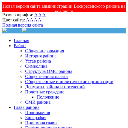
Новая версия сайта администрации Воскресенского района на
vos-mo.ru
Размер шрифта:
A
A
A
Цвет сайта:
A
A
A
A
Полная версия сайта
Главная
Район
Общая информация
История района
Устав района
Символика
Структура ОМС района
Общественная палата
Общественные и политические организации
Депутаты района и поселений
Почетные граждане
Положение
СМИ района
Глава района
Полномочия
Биография
Приемная главы
График личного приёма