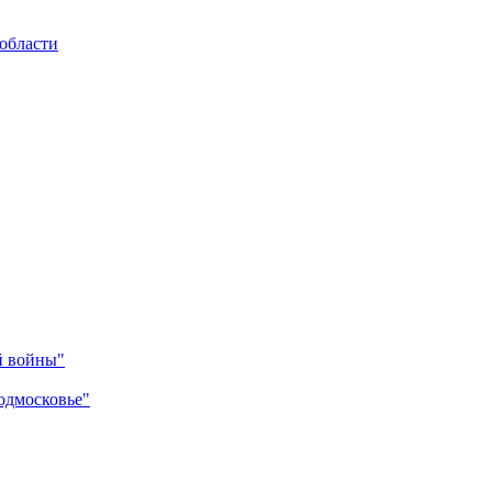
области
й войны"
одмосковье"