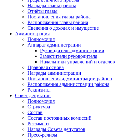
Награды главы района
Отчёты главы
Постановления главы района
Распоряжения главы района
Сведения о доходах и имуществе
Администрация
Полномочия
Аппарат администрации
Руководитель администрации
Заместители руководителя
Начальники управлений и отделов
Правовая основа
Награды администрации
Постановления администрации района
Распоряжения администрации района
Реквизиты
Совет депутатов
Полномочия
Структура
Состав
Состав постоянных комиссий
Регламент
Награды Совета депутатов
Пресс-релизы