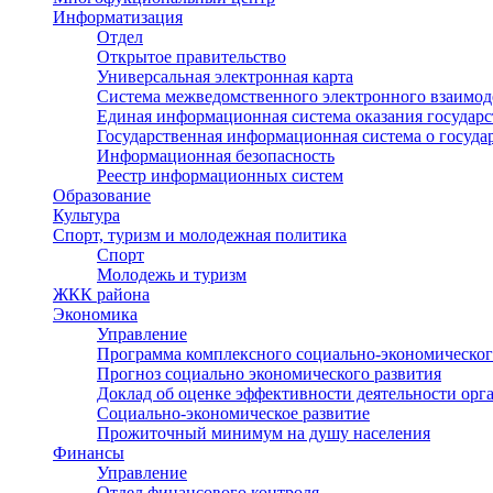
Информатизация
Отдел
Открытое правительство
Универсальная электронная карта
Система межведомственного электронного взаимод
Единая информационная система оказания государ
Государственная информационная система о госуд
Информационная безопасность
Реестр информационных систем
Образование
Культура
Спорт, туризм и молодежная политика
Спорт
Молодежь и туризм
ЖКК района
Экономика
Управление
Программа комплексного социально-экономическог
Прогноз социально экономического развития
Доклад об оценке эффективности деятельности орг
Социально-экономическое развитие
Прожиточный минимум на душу населения
Финансы
Управление
Отдел финансового контроля