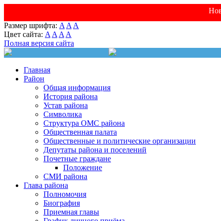
Нов
Размер шрифта:
A
A
A
Цвет сайта:
A
A
A
A
Полная версия сайта
Главная
Район
Общая информация
История района
Устав района
Символика
Структура ОМС района
Общественная палата
Общественные и политические организации
Депутаты района и поселений
Почетные граждане
Положение
СМИ района
Глава района
Полномочия
Биография
Приемная главы
График личного приёма