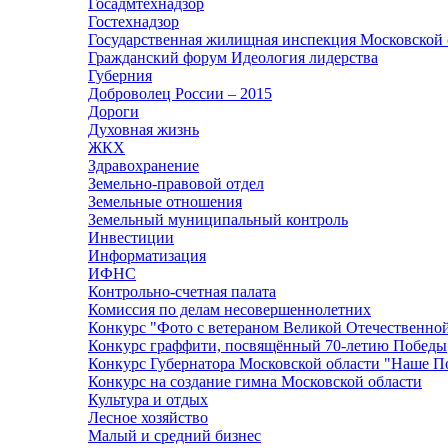
Госадмтехнадзор
Гостехнадзор
Государственная жилищная инспекция Московской 
Гражданский форум Идеология лидерства
Губерния
Доброволец России – 2015
Дороги
Духовная жизнь
ЖКХ
Здравохранение
Земельно-правовой отдел
Земельные отношения
Земельный муниципальный контроль
Инвестиции
Информатизация
ИФНС
Контрольно-счетная палата
Комиссия по делам несовершеннолетних
Конкурс "Фото с ветераном Великой Отечественно
Конкурс граффити, посвящённый 70-летию Победы
Конкурс Губернатора Московской области "Наше П
Конкурс на создание гимна Московской области
Культура и отдых
Лесное хозяйство
Малый и средний бизнес