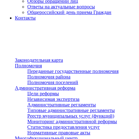
Обзоры обращений лиц
Ответы на актуальные вопросы
Общероссийский день приема Граждан
Контакты
Разделы сайта
п»ї
Законодательная карта
Полномочия
Переданные государственные полномочия
Полномочия района
Полномочия поселений
Административная реформа
Цели реформы
Независимая экспертиза
Административные регламенты
Типовые административные регламенты
Реестр муниципальных услуг (функций)
Мониторинг административной реформы
Статистика предоставления услуг
Нормативные правовые акты
Многофукциональный центр