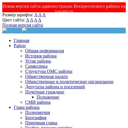
Новая версия сайта администрации Воскресенского района на
vos-mo.ru
Размер шрифта:
A
A
A
Цвет сайта:
A
A
A
A
Полная версия сайта
Главная
Район
Общая информация
История района
Устав района
Символика
Структура ОМС района
Общественная палата
Общественные и политические организации
Депутаты района и поселений
Почетные граждане
Положение
СМИ района
Глава района
Полномочия
Биография
Приемная главы
График личного приёма