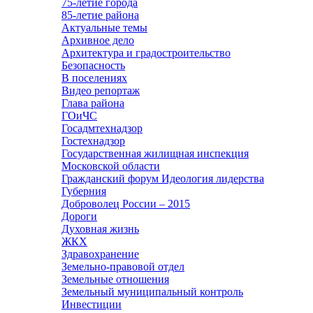
75-летие города
85-летие района
Актуальные темы
Архивное дело
Архитектура и градостроительство
Безопасность
В поселениях
Видео репортаж
Глава района
ГОиЧС
Госадмтехнадзор
Гостехнадзор
Государственная жилищная инспекция
Московской области
Гражданский форум Идеология лидерства
Губерния
Доброволец России – 2015
Дороги
Духовная жизнь
ЖКХ
Здравохранение
Земельно-правовой отдел
Земельные отношения
Земельный муниципальный контроль
Инвестиции