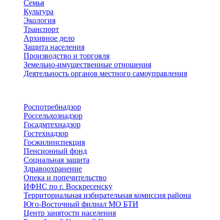
Семья
Культура
Экология
Транспорт
Архивное дело
Защита населения
Производство и торговля
Земельно-имущественные отношения
Деятельность органов местного самоуправления
Территориальные органы
Роспотребнадзор
Россельхознадзор
Госадмтехнадзор
Гостехнадзор
Госжилинспекция
Пенсионный фонд
Социальная защита
Здравоохранение
Опека и попечительство
ИФНС по г. Воскресенску
Территориальная избирательная комиссия района
Юго-Восточный филиал МО БТИ
Центр занятости населения