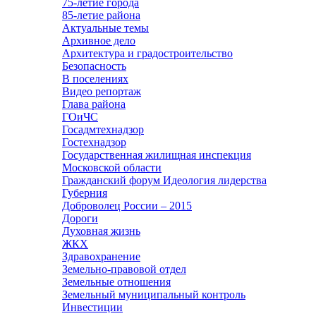
75-летие города
85-летие района
Актуальные темы
Архивное дело
Архитектура и градостроительство
Безопасность
В поселениях
Видео репортаж
Глава района
ГОиЧС
Госадмтехнадзор
Гостехнадзор
Государственная жилищная инспекция
Московской области
Гражданский форум Идеология лидерства
Губерния
Доброволец России – 2015
Дороги
Духовная жизнь
ЖКХ
Здравохранение
Земельно-правовой отдел
Земельные отношения
Земельный муниципальный контроль
Инвестиции