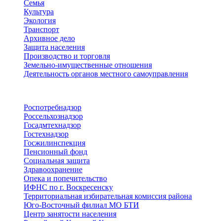
Семья
Культура
Экология
Транспорт
Архивное дело
Защита населения
Производство и торговля
Земельно-имущественные отношения
Деятельность органов местного самоуправления
Территориальные органы
Роспотребнадзор
Россельхознадзор
Госадмтехнадзор
Гостехнадзор
Госжилинспекция
Пенсионный фонд
Социальная защита
Здравоохранение
Опека и попечительство
ИФНС по г. Воскресенску
Территориальная избирательная комиссия района
Юго-Восточный филиал МО БТИ
Центр занятости населения