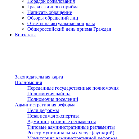
Порядок обжалования
График личного приёма
Написать обращение
Обзоры обращений лиц
Ответы на актуальные вопросы
Общероссийский день приема Граждан
Контакты
Разделы сайта
п»ї
Законодательная карта
Полномочия
Переданные государственные полномочия
Полномочия района
Полномочия поселений
Административная реформа
Цели реформы
Независимая экспертиза
Административные регламенты
Типовые административные регламенты
Реестр муниципальных услуг (функций)
Мониторинг административной реформы