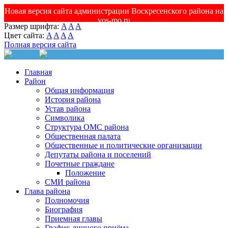
Новая версия сайта администрации Воскресенского района на
vos-mo.ru
Размер шрифта:
A
A
A
Цвет сайта:
A
A
A
A
Полная версия сайта
Главная
Район
Общая информация
История района
Устав района
Символика
Структура ОМС района
Общественная палата
Общественные и политические организации
Депутаты района и поселений
Почетные граждане
Положение
СМИ района
Глава района
Полномочия
Биография
Приемная главы
График личного приёма