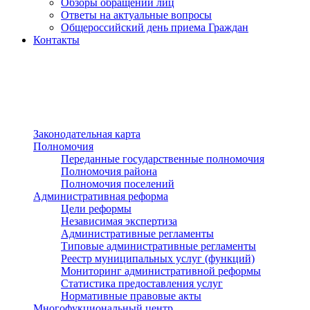
Обзоры обращений лиц
Ответы на актуальные вопросы
Общероссийский день приема Граждан
Контакты
Разделы сайта
п»ї
Законодательная карта
Полномочия
Переданные государственные полномочия
Полномочия района
Полномочия поселений
Административная реформа
Цели реформы
Независимая экспертиза
Административные регламенты
Типовые административные регламенты
Реестр муниципальных услуг (функций)
Мониторинг административной реформы
Статистика предоставления услуг
Нормативные правовые акты
Многофукциональный центр