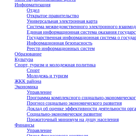
Информатизация
Отдел
Открытое правительство
Универсальная электронная карта
Система межведомственного электронного взаимод
Единая информационная система оказания государ
Государственная информационная система о госуд
Информационная безопасность
Реестр информационных систем
Образование
Культура
Спорт, туризм и молодежная политика
Спорт
Молодежь и туризм
ЖКК района
Экономика
Управление
Программа комплексного социально-экономическог
Прогноз социально экономического развития
Доклад об оценке эффективности деятельности орг
Социально-экономическое развитие
Прожиточный минимум на душу населения
Финансы
Управление
Отдел финансового контроля