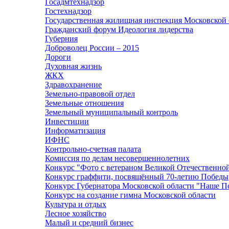
Госадмтехнадзор
Гостехнадзор
Государственная жилищная инспекция Московской 
Гражданский форум Идеология лидерства
Губерния
Доброволец России – 2015
Дороги
Духовная жизнь
ЖКХ
Здравохранение
Земельно-правовой отдел
Земельные отношения
Земельный муниципальный контроль
Инвестиции
Информатизация
ИФНС
Контрольно-счетная палата
Комиссия по делам несовершеннолетних
Конкурс "Фото с ветераном Великой Отечественно
Конкурс граффити, посвящённый 70-летию Победы
Конкурс Губернатора Московской области "Наше П
Конкурс на создание гимна Московской области
Культура и отдых
Лесное хозяйство
Малый и средний бизнес