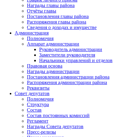
Награды главы района
Отчёты главы
Постановления главы района
Распоряжения главы района
Сведения о доходах и имуществе
Администрация
Полномочия
Аппарат администрации
Руководитель администрации
Заместители руководителя
Начальники управлений и отделов
Правовая основа
Награды администрации
Постановления администрации района
Распоряжения администрации района
Реквизиты
Совет депутатов
Полномочия
Структура
Состав
Состав постоянных комиссий
Регламент
Награды Совета депутатов
Пресс-релизы