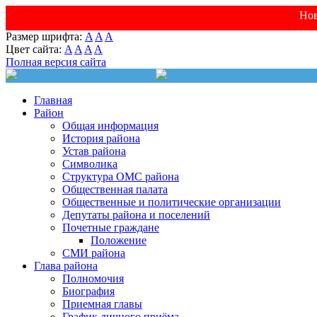
Нов
Размер шрифта:
A
A
A
Цвет сайта:
A
A
A
A
Полная версия сайта
Главная
Район
Общая информация
История района
Устав района
Символика
Структура ОМС района
Общественная палата
Общественные и политические организации
Депутаты района и поселений
Почетные граждане
Положение
СМИ района
Глава района
Полномочия
Биография
Приемная главы
График личного приёма