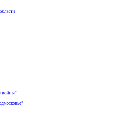
области
й войны"
одмосковье"