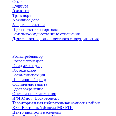
Семья
Культура
Экология
Транспорт
Архивное дело
Защита населения
Производство и торговля
Земельно-имущественные отношения
Деятельность органов местного самоуправления
Территориальные органы
Роспотребнадзор
Россельхознадзор
Госадмтехнадзор
Гостехнадзор
Госжилинспекция
Пенсионный фонд
Социальная защита
Здравоохранение
Опека и попечительство
ИФНС по г. Воскресенску
Территориальная избирательная комиссия района
Юго-Восточный филиал МО БТИ
Центр занятости населения