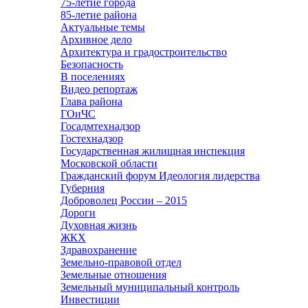
75-летие города
85-летие района
Актуальные темы
Архивное дело
Архитектура и градостроительство
Безопасность
В поселениях
Видео репортаж
Глава района
ГОиЧС
Госадмтехнадзор
Гостехнадзор
Государственная жилищная инспекция
Московской области
Гражданский форум Идеология лидерства
Губерния
Доброволец России – 2015
Дороги
Духовная жизнь
ЖКХ
Здравохранение
Земельно-правовой отдел
Земельные отношения
Земельный муниципальный контроль
Инвестиции