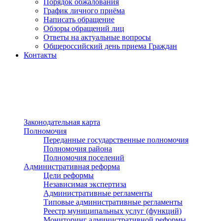
Порядок обжалования
График личного приёма
Написать обращение
Обзоры обращений лиц
Ответы на актуальные вопросы
Общероссийский день приема Граждан
Контакты
Разделы сайта
п»ї
Законодательная карта
Полномочия
Переданные государственные полномочия
Полномочия района
Полномочия поселений
Административная реформа
Цели реформы
Независимая экспертиза
Административные регламенты
Типовые административные регламенты
Реестр муниципальных услуг (функций)
Мониторинг административной реформы