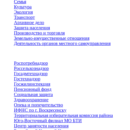
Семья
Культура
Экология
Транспорт
Архивное дело
Защита населения
Производство и торговля
Земельно-имущественные отношения
Деятельность органов местного самоуправления
Территориальные органы
Роспотребнадзор
Россельхознадзор
Госадмтехнадзор
Гостехнадзор
Госжилинспекция
Пенсионный фонд
Социальная защита
Здравоохранение
Опека и попечительство
ИФНС по г. Воскресенску
Территориальная избирательная комиссия района
Юго-Восточный филиал МО БТИ
Центр занятости населения