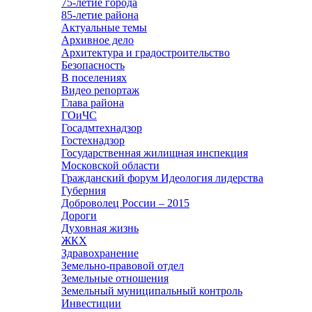
75-летие города
85-летие района
Актуальные темы
Архивное дело
Архитектура и градостроительство
Безопасность
В поселениях
Видео репортаж
Глава района
ГОиЧС
Госадмтехнадзор
Гостехнадзор
Государственная жилищная инспекция
Московской области
Гражданский форум Идеология лидерства
Губерния
Доброволец России – 2015
Дороги
Духовная жизнь
ЖКХ
Здравохранение
Земельно-правовой отдел
Земельные отношения
Земельный муниципальный контроль
Инвестиции