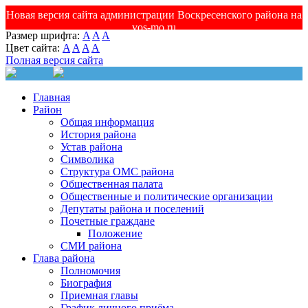
Новая версия сайта администрации Воскресенского района на
vos-mo.ru
Размер шрифта:
A
A
A
Цвет сайта:
A
A
A
A
Полная версия сайта
Главная
Район
Общая информация
История района
Устав района
Символика
Структура ОМС района
Общественная палата
Общественные и политические организации
Депутаты района и поселений
Почетные граждане
Положение
СМИ района
Глава района
Полномочия
Биография
Приемная главы
График личного приёма