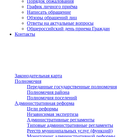
Порядок обжалования
График личного приёма
Написать обращение
Обзоры обращений лиц
Ответы на актуальные вопросы
Общероссийский день приема Граждан
Контакты
Разделы сайта
п»ї
Законодательная карта
Полномочия
Переданные государственные полномочия
Полномочия района
Полномочия поселений
Административная реформа
Цели реформы
Независимая экспертиза
Административные регламенты
Типовые административные регламенты
Реестр муниципальных услуг (функций)
Мониторинг административной реформы