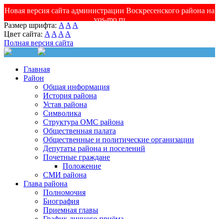
Новая версия сайта администрации Воскресенского района на
vos-mo.ru
Размер шрифта:
A
A
A
Цвет сайта:
A
A
A
A
Полная версия сайта
Главная
Район
Общая информация
История района
Устав района
Символика
Структура ОМС района
Общественная палата
Общественные и политические организации
Депутаты района и поселений
Почетные граждане
Положение
СМИ района
Глава района
Полномочия
Биография
Приемная главы
График личного приёма