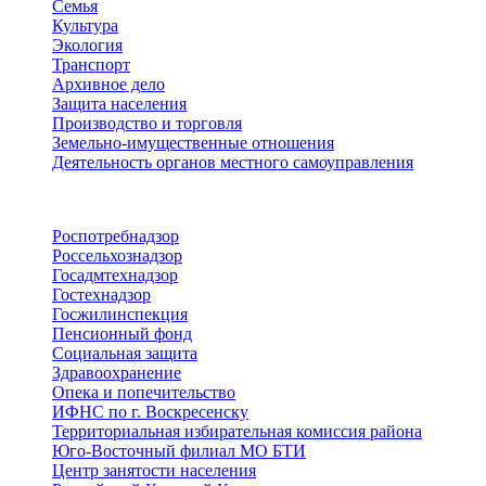
Семья
Культура
Экология
Транспорт
Архивное дело
Защита населения
Производство и торговля
Земельно-имущественные отношения
Деятельность органов местного самоуправления
Территориальные органы
Роспотребнадзор
Россельхознадзор
Госадмтехнадзор
Гостехнадзор
Госжилинспекция
Пенсионный фонд
Социальная защита
Здравоохранение
Опека и попечительство
ИФНС по г. Воскресенску
Территориальная избирательная комиссия района
Юго-Восточный филиал МО БТИ
Центр занятости населения