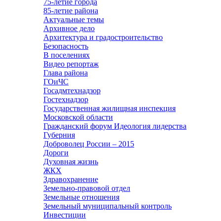
75-летие города
85-летие района
Актуальные темы
Архивное дело
Архитектура и градостроительство
Безопасность
В поселениях
Видео репортаж
Глава района
ГОиЧС
Госадмтехнадзор
Гостехнадзор
Государственная жилищная инспекция
Московской области
Гражданский форум Идеология лидерства
Губерния
Доброволец России – 2015
Дороги
Духовная жизнь
ЖКХ
Здравохранение
Земельно-правовой отдел
Земельные отношения
Земельный муниципальный контроль
Инвестиции