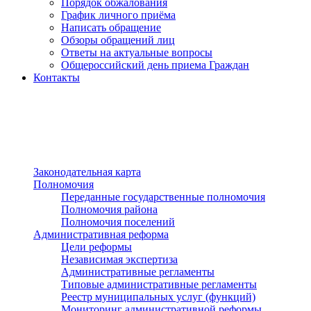
Порядок обжалования
График личного приёма
Написать обращение
Обзоры обращений лиц
Ответы на актуальные вопросы
Общероссийский день приема Граждан
Контакты
Разделы сайта
п»ї
Законодательная карта
Полномочия
Переданные государственные полномочия
Полномочия района
Полномочия поселений
Административная реформа
Цели реформы
Независимая экспертиза
Административные регламенты
Типовые административные регламенты
Реестр муниципальных услуг (функций)
Мониторинг административной реформы