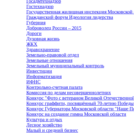
Госадмтехнадзор
Гостехнадзор
Государственная жилищная инспекция Московской 
Гражданский форум Идеология лидерства
Губерния
Доброволец России – 2015
Дороги
Духовная жизнь
ЖКХ
Здравохранение
Земельно-правовой отдел
Земельные отношения
Земельный муниципальный контроль
Инвестиции
Информатизация
ИФНС
Контрольно-счетная палата
Комиссия по делам несовершеннолетних
Конкурс "Фото с ветераном Великой Отечественно
Конкурс граффити, посвящённый 70-летию Победы
Конкурс Губернатора Московской области "Наше П
Конкурс на создание гимна Московской области
Культура и отдых
Лесное хозяйство
Малый и средний бизнес