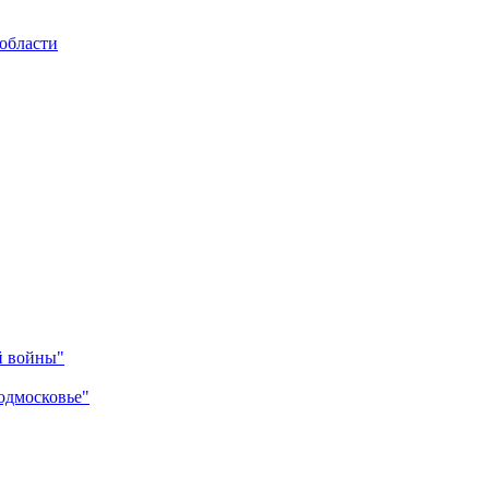
области
й войны"
одмосковье"