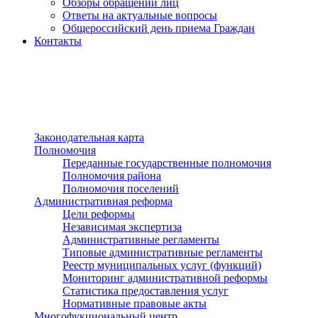
Обзоры обращений лиц
Ответы на актуальные вопросы
Общероссийский день приема Граждан
Контакты
Разделы сайта
п»ї
Законодательная карта
Полномочия
Переданные государственные полномочия
Полномочия района
Полномочия поселений
Административная реформа
Цели реформы
Независимая экспертиза
Административные регламенты
Типовые административные регламенты
Реестр муниципальных услуг (функций)
Мониторинг административной реформы
Статистика предоставления услуг
Нормативные правовые акты
Многофукциональный центр