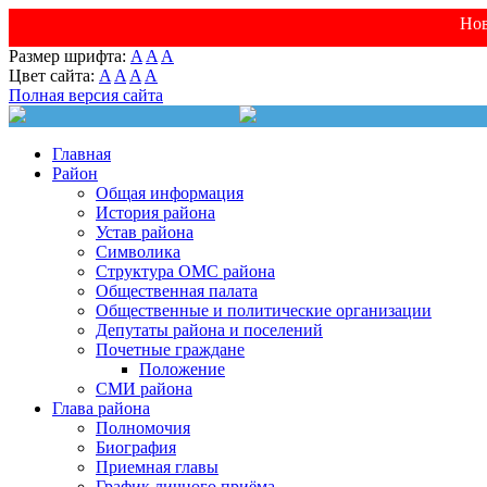
Нов
Размер шрифта:
A
A
A
Цвет сайта:
A
A
A
A
Полная версия сайта
Главная
Район
Общая информация
История района
Устав района
Символика
Структура ОМС района
Общественная палата
Общественные и политические организации
Депутаты района и поселений
Почетные граждане
Положение
СМИ района
Глава района
Полномочия
Биография
Приемная главы
График личного приёма