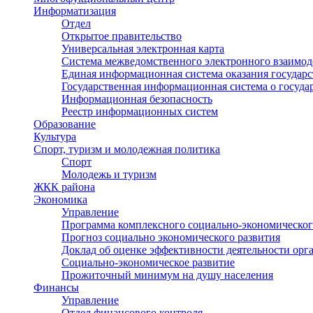
Информатизация
Отдел
Открытое правительство
Универсальная электронная карта
Система межведомственного электронного взаимод
Единая информационная система оказания государ
Государственная информационная система о госуд
Информационная безопасность
Реестр информационных систем
Образование
Культура
Спорт, туризм и молодежная политика
Спорт
Молодежь и туризм
ЖКК района
Экономика
Управление
Программа комплексного социально-экономическог
Прогноз социально экономического развития
Доклад об оценке эффективности деятельности орг
Социально-экономическое развитие
Прожиточный минимум на душу населения
Финансы
Управление
Отдел финансового контроля