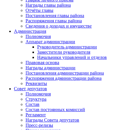
Награды главы района
Отчёты главы
Постановления главы района
Распоряжения главы района
Сведения о доходах и имуществе
Администрация
Полномочия
Аппарат администрации
Руководитель администрации
Заместители руководителя
Начальники управлений и отделов
Правовая основа
Награды администрации
Постановления администрации района
Распоряжения администрации района
Реквизиты
Совет депутатов
Полномочия
Структура
Состав
Состав постоянных комиссий
Регламент
Награды Совета депутатов
Пресс-релизы