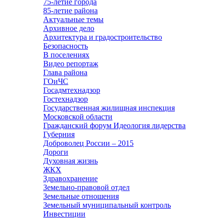
75-летие города
85-летие района
Актуальные темы
Архивное дело
Архитектура и градостроительство
Безопасность
В поселениях
Видео репортаж
Глава района
ГОиЧС
Госадмтехнадзор
Гостехнадзор
Государственная жилищная инспекция
Московской области
Гражданский форум Идеология лидерства
Губерния
Доброволец России – 2015
Дороги
Духовная жизнь
ЖКХ
Здравохранение
Земельно-правовой отдел
Земельные отношения
Земельный муниципальный контроль
Инвестиции