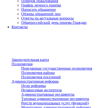
Порядок обжалования
График личного приёма
Написать обращение
Обзоры обращений лиц
Ответы на актуальные вопросы
Общероссийский день приема Граждан
Контакты
Разделы сайта
п»ї
Законодательная карта
Полномочия
Переданные государственные полномочия
Полномочия района
Полномочия поселений
Административная реформа
Цели реформы
Независимая экспертиза
Административные регламенты
Типовые административные регламенты
Реестр муниципальных услуг (функций)
Мониторинг административной реформы