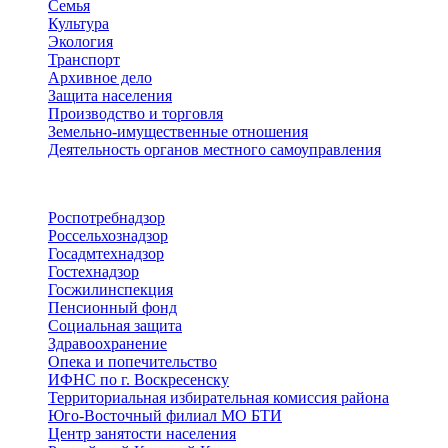
Семья
Культура
Экология
Транспорт
Архивное дело
Защита населения
Производство и торговля
Земельно-имущественные отношения
Деятельность органов местного самоуправления
Территориальные органы
Роспотребнадзор
Россельхознадзор
Госадмтехнадзор
Гостехнадзор
Госжилинспекция
Пенсионный фонд
Социальная защита
Здравоохранение
Опека и попечительство
ИФНС по г. Воскресенску
Территориальная избирательная комиссия района
Юго-Восточный филиал МО БТИ
Центр занятости населения