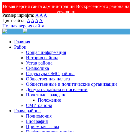
Новая версия сайта администрации Воскресенского района на
vos-mo.ru
Размер шрифта:
A
A
A
Цвет сайта:
A
A
A
A
Полная версия сайта
Главная
Район
Общая информация
История района
Устав района
Символика
Структура ОМС района
Общественная палата
Общественные и политические организации
Депутаты района и поселений
Почетные граждане
Положение
СМИ района
Глава района
Полномочия
Биография
Приемная главы
График личного приёма