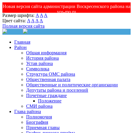
Новая версия сайта администрации Воскресенского района на
vos-mo.ru
Размер шрифта:
A
A
A
Цвет сайта:
A
A
A
A
Полная версия сайта
Главная
Район
Общая информация
История района
Устав района
Символика
Структура ОМС района
Общественная палата
Общественные и политические организации
Депутаты района и поселений
Почетные граждане
Положение
СМИ района
Глава района
Полномочия
Биография
Приемная главы
График личного приёма