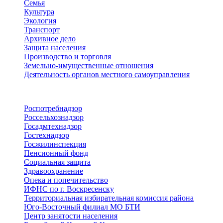
Семья
Культура
Экология
Транспорт
Архивное дело
Защита населения
Производство и торговля
Земельно-имущественные отношения
Деятельность органов местного самоуправления
Территориальные органы
Роспотребнадзор
Россельхознадзор
Госадмтехнадзор
Гостехнадзор
Госжилинспекция
Пенсионный фонд
Социальная защита
Здравоохранение
Опека и попечительство
ИФНС по г. Воскресенску
Территориальная избирательная комиссия района
Юго-Восточный филиал МО БТИ
Центр занятости населения