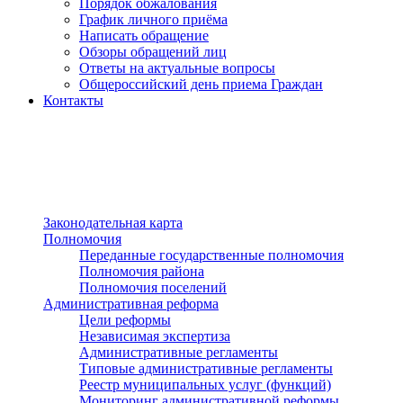
Порядок обжалования
График личного приёма
Написать обращение
Обзоры обращений лиц
Ответы на актуальные вопросы
Общероссийский день приема Граждан
Контакты
Разделы сайта
п»ї
Законодательная карта
Полномочия
Переданные государственные полномочия
Полномочия района
Полномочия поселений
Административная реформа
Цели реформы
Независимая экспертиза
Административные регламенты
Типовые административные регламенты
Реестр муниципальных услуг (функций)
Мониторинг административной реформы