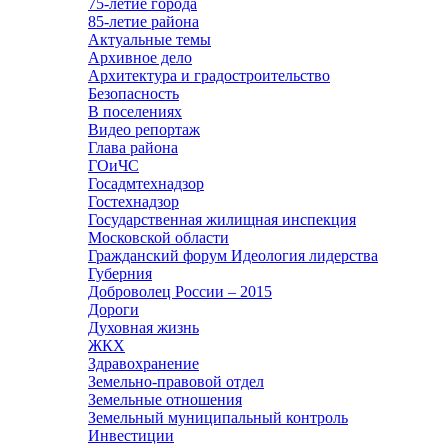
75-летие города
85-летие района
Актуальные темы
Архивное дело
Архитектура и градостроительство
Безопасность
В поселениях
Видео репортаж
Глава района
ГОиЧС
Госадмтехнадзор
Гостехнадзор
Государственная жилищная инспекция
Московской области
Гражданский форум Идеология лидерства
Губерния
Доброволец России – 2015
Дороги
Духовная жизнь
ЖКХ
Здравохранение
Земельно-правовой отдел
Земельные отношения
Земельный муниципальный контроль
Инвестиции