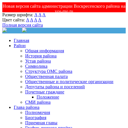
Новая версия сайта администрации Воскресенского района на
vos-mo.ru
Размер шрифта:
A
A
A
Цвет сайта:
A
A
A
A
Полная версия сайта
Главная
Район
Общая информация
История района
Устав района
Символика
Структура ОМС района
Общественная палата
Общественные и политические организации
Депутаты района и поселений
Почетные граждане
Положение
СМИ района
Глава района
Полномочия
Биография
Приемная главы
График личного приёма