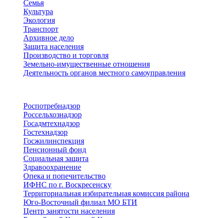
Семья
Культура
Экология
Транспорт
Архивное дело
Защита населения
Производство и торговля
Земельно-имущественные отношения
Деятельность органов местного самоуправления
Территориальные органы
Роспотребнадзор
Россельхознадзор
Госадмтехнадзор
Гостехнадзор
Госжилинспекция
Пенсионный фонд
Социальная защита
Здравоохранение
Опека и попечительство
ИФНС по г. Воскресенску
Территориальная избирательная комиссия района
Юго-Восточный филиал МО БТИ
Центр занятости населения