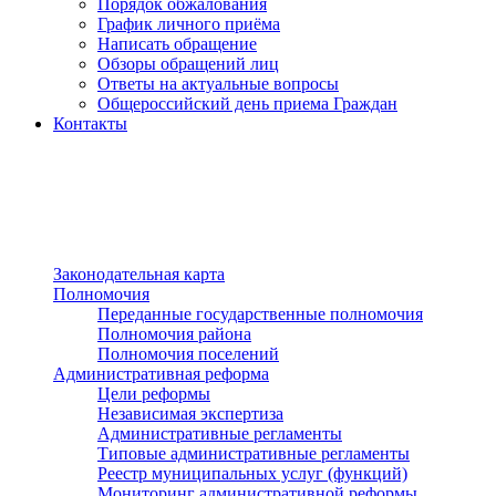
Порядок обжалования
График личного приёма
Написать обращение
Обзоры обращений лиц
Ответы на актуальные вопросы
Общероссийский день приема Граждан
Контакты
Разделы сайта
п»ї
Законодательная карта
Полномочия
Переданные государственные полномочия
Полномочия района
Полномочия поселений
Административная реформа
Цели реформы
Независимая экспертиза
Административные регламенты
Типовые административные регламенты
Реестр муниципальных услуг (функций)
Мониторинг административной реформы