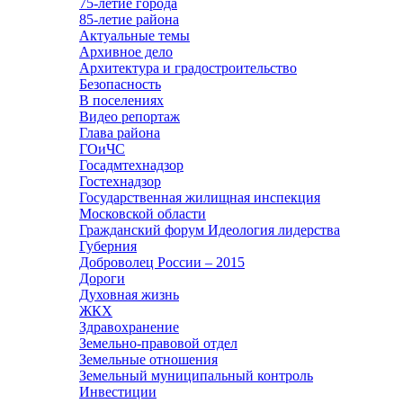
75-летие города
85-летие района
Актуальные темы
Архивное дело
Архитектура и градостроительство
Безопасность
В поселениях
Видео репортаж
Глава района
ГОиЧС
Госадмтехнадзор
Гостехнадзор
Государственная жилищная инспекция
Московской области
Гражданский форум Идеология лидерства
Губерния
Доброволец России – 2015
Дороги
Духовная жизнь
ЖКХ
Здравохранение
Земельно-правовой отдел
Земельные отношения
Земельный муниципальный контроль
Инвестиции