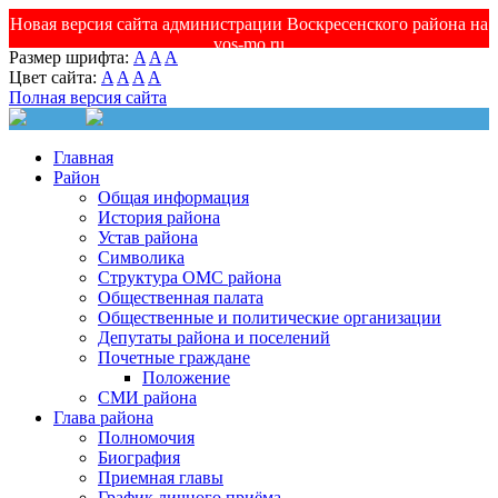
Новая версия сайта администрации Воскресенского района на
vos-mo.ru
Размер шрифта:
A
A
A
Цвет сайта:
A
A
A
A
Полная версия сайта
Главная
Район
Общая информация
История района
Устав района
Символика
Структура ОМС района
Общественная палата
Общественные и политические организации
Депутаты района и поселений
Почетные граждане
Положение
СМИ района
Глава района
Полномочия
Биография
Приемная главы
График личного приёма