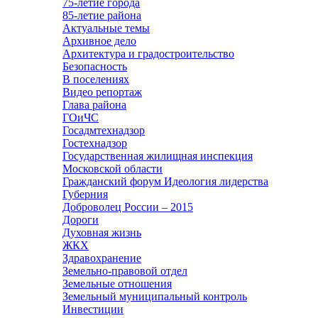
75-летие города
85-летие района
Актуальные темы
Архивное дело
Архитектура и градостроительство
Безопасность
В поселениях
Видео репортаж
Глава района
ГОиЧС
Госадмтехнадзор
Гостехнадзор
Государственная жилищная инспекция
Московской области
Гражданский форум Идеология лидерства
Губерния
Доброволец России – 2015
Дороги
Духовная жизнь
ЖКХ
Здравохранение
Земельно-правовой отдел
Земельные отношения
Земельный муниципальный контроль
Инвестиции