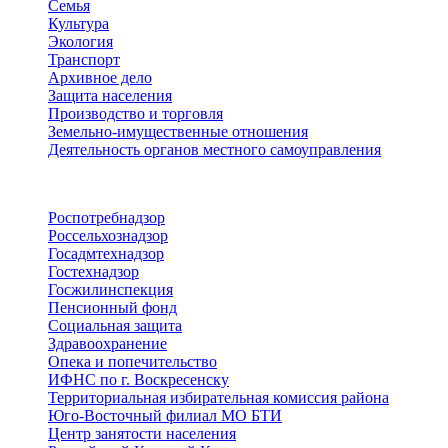
Семья
Культура
Экология
Транспорт
Архивное дело
Защита населения
Производство и торговля
Земельно-имущественные отношения
Деятельность органов местного самоуправления
Территориальные органы
Роспотребнадзор
Россельхознадзор
Госадмтехнадзор
Гостехнадзор
Госжилинспекция
Пенсионный фонд
Социальная защита
Здравоохранение
Опека и попечительство
ИФНС по г. Воскресенску
Территориальная избирательная комиссия района
Юго-Восточный филиал МО БТИ
Центр занятости населения