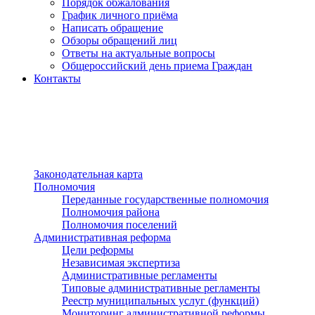
Порядок обжалования
График личного приёма
Написать обращение
Обзоры обращений лиц
Ответы на актуальные вопросы
Общероссийский день приема Граждан
Контакты
Разделы сайта
п»ї
Законодательная карта
Полномочия
Переданные государственные полномочия
Полномочия района
Полномочия поселений
Административная реформа
Цели реформы
Независимая экспертиза
Административные регламенты
Типовые административные регламенты
Реестр муниципальных услуг (функций)
Мониторинг административной реформы