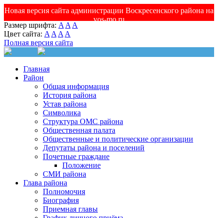
Новая версия сайта администрации Воскресенского района на
vos-mo.ru
Размер шрифта:
A
A
A
Цвет сайта:
A
A
A
A
Полная версия сайта
Главная
Район
Общая информация
История района
Устав района
Символика
Структура ОМС района
Общественная палата
Общественные и политические организации
Депутаты района и поселений
Почетные граждане
Положение
СМИ района
Глава района
Полномочия
Биография
Приемная главы
График личного приёма