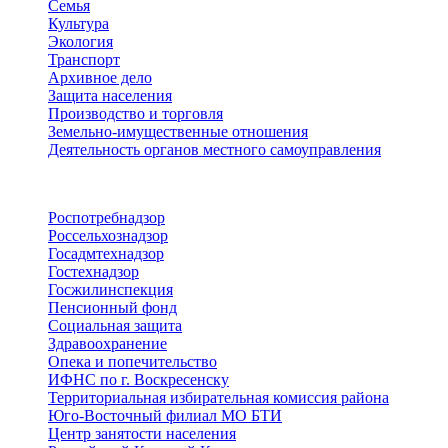
Семья
Культура
Экология
Транспорт
Архивное дело
Защита населения
Производство и торговля
Земельно-имущественные отношения
Деятельность органов местного самоуправления
Территориальные органы
Роспотребнадзор
Россельхознадзор
Госадмтехнадзор
Гостехнадзор
Госжилинспекция
Пенсионный фонд
Социальная защита
Здравоохранение
Опека и попечительство
ИФНС по г. Воскресенску
Территориальная избирательная комиссия района
Юго-Восточный филиал МО БТИ
Центр занятости населения