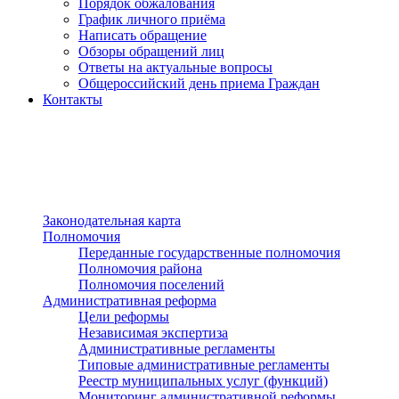
Порядок обжалования
График личного приёма
Написать обращение
Обзоры обращений лиц
Ответы на актуальные вопросы
Общероссийский день приема Граждан
Контакты
Разделы сайта
п»ї
Законодательная карта
Полномочия
Переданные государственные полномочия
Полномочия района
Полномочия поселений
Административная реформа
Цели реформы
Независимая экспертиза
Административные регламенты
Типовые административные регламенты
Реестр муниципальных услуг (функций)
Мониторинг административной реформы