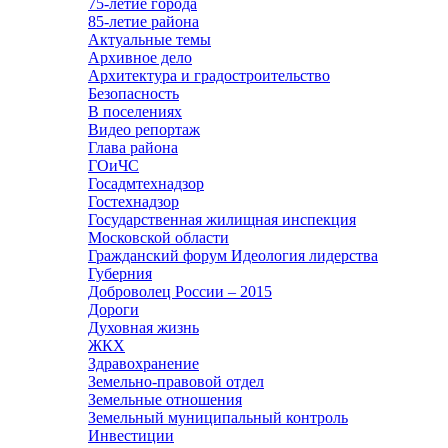
75-летие города
85-летие района
Актуальные темы
Архивное дело
Архитектура и градостроительство
Безопасность
В поселениях
Видео репортаж
Глава района
ГОиЧС
Госадмтехнадзор
Гостехнадзор
Государственная жилищная инспекция
Московской области
Гражданский форум Идеология лидерства
Губерния
Доброволец России – 2015
Дороги
Духовная жизнь
ЖКХ
Здравохранение
Земельно-правовой отдел
Земельные отношения
Земельный муниципальный контроль
Инвестиции