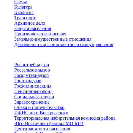
Семья
Культура
Экология
Транспорт
Архивное дело
Защита населения
Производство и торговля
Земельно-имущественные отношения
Деятельность органов местного самоуправления
Территориальные органы
Роспотребнадзор
Россельхознадзор
Госадмтехнадзор
Гостехнадзор
Госжилинспекция
Пенсионный фонд
Социальная защита
Здравоохранение
Опека и попечительство
ИФНС по г. Воскресенску
Территориальная избирательная комиссия района
Юго-Восточный филиал МО БТИ
Центр занятости населения