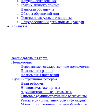
Порядок обжалования
График личного приёма
Написать обращение
Обзоры обращений лиц
Ответы на актуальные вопросы
Общероссийский день приема Граждан
Контакты
Разделы сайта
п»ї
Законодательная карта
Полномочия
Переданные государственные полномочия
Полномочия района
Полномочия поселений
Административная реформа
Цели реформы
Независимая экспертиза
Административные регламенты
Типовые административные регламенты
Реестр муниципальных услуг (функций)
Мониторинг административной реформы