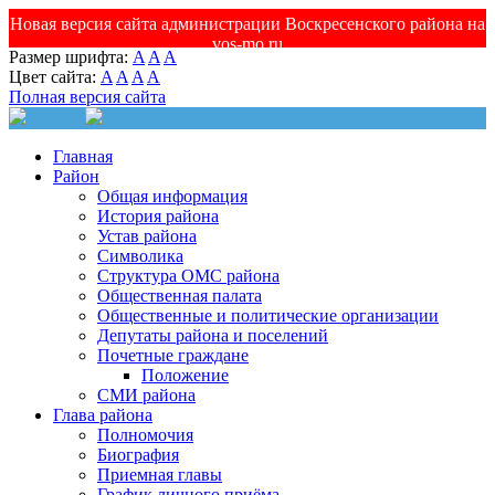
Новая версия сайта администрации Воскресенского района на
vos-mo.ru
Размер шрифта:
A
A
A
Цвет сайта:
A
A
A
A
Полная версия сайта
Главная
Район
Общая информация
История района
Устав района
Символика
Структура ОМС района
Общественная палата
Общественные и политические организации
Депутаты района и поселений
Почетные граждане
Положение
СМИ района
Глава района
Полномочия
Биография
Приемная главы
График личного приёма