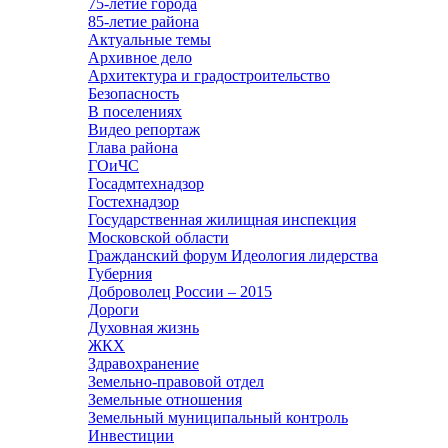
75-летие города
85-летие района
Актуальные темы
Архивное дело
Архитектура и градостроительство
Безопасность
В поселениях
Видео репортаж
Глава района
ГОиЧС
Госадмтехнадзор
Гостехнадзор
Государственная жилищная инспекция
Московской области
Гражданский форум Идеология лидерства
Губерния
Доброволец России – 2015
Дороги
Духовная жизнь
ЖКХ
Здравохранение
Земельно-правовой отдел
Земельные отношения
Земельный муниципальный контроль
Инвестиции