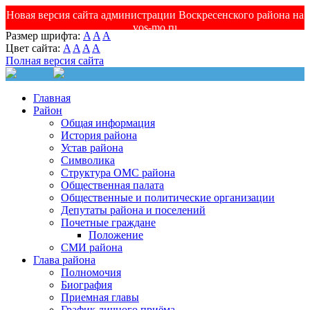
Новая версия сайта администрации Воскресенского района на
vos-mo.ru
Размер шрифта:
A
A
A
Цвет сайта:
A
A
A
A
Полная версия сайта
Главная
Район
Общая информация
История района
Устав района
Символика
Структура ОМС района
Общественная палата
Общественные и политические организации
Депутаты района и поселений
Почетные граждане
Положение
СМИ района
Глава района
Полномочия
Биография
Приемная главы
График личного приёма