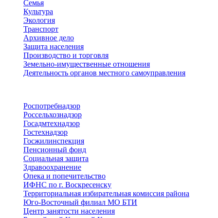
Семья
Культура
Экология
Транспорт
Архивное дело
Защита населения
Производство и торговля
Земельно-имущественные отношения
Деятельность органов местного самоуправления
Территориальные органы
Роспотребнадзор
Россельхознадзор
Госадмтехнадзор
Гостехнадзор
Госжилинспекция
Пенсионный фонд
Социальная защита
Здравоохранение
Опека и попечительство
ИФНС по г. Воскресенску
Территориальная избирательная комиссия района
Юго-Восточный филиал МО БТИ
Центр занятости населения