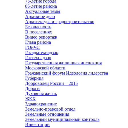
75-летие города
85-летие района
Актуальные темы
Архивное дело
Архитектура и градостроительство
Безопасность
В поселениях
Видео репортаж
Глава района
ГОиЧС
Госадмтехнадзор
Гостехнадзор
Государственная жилищная инспекция
Московской области
Гражданский форум Идеология лидерства
Губерния
Доброволец России – 2015
Дороги
Духовная жизнь
ЖКХ
Здравохранение
Земельно-правовой отдел
Земельные отношения
Земельный муниципальный контроль
Инвестиции