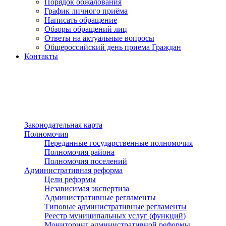
Порядок обжалования
График личного приёма
Написать обращение
Обзоры обращений лиц
Ответы на актуальные вопросы
Общероссийский день приема Граждан
Контакты
Разделы сайта
п»ї
Законодательная карта
Полномочия
Переданные государственные полномочия
Полномочия района
Полномочия поселений
Административная реформа
Цели реформы
Независимая экспертиза
Административные регламенты
Типовые административные регламенты
Реестр муниципальных услуг (функций)
Мониторинг административной реформы