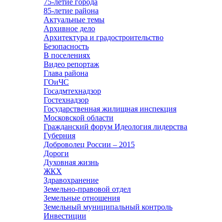
75-летие города
85-летие района
Актуальные темы
Архивное дело
Архитектура и градостроительство
Безопасность
В поселениях
Видео репортаж
Глава района
ГОиЧС
Госадмтехнадзор
Гостехнадзор
Государственная жилищная инспекция
Московской области
Гражданский форум Идеология лидерства
Губерния
Доброволец России – 2015
Дороги
Духовная жизнь
ЖКХ
Здравохранение
Земельно-правовой отдел
Земельные отношения
Земельный муниципальный контроль
Инвестиции