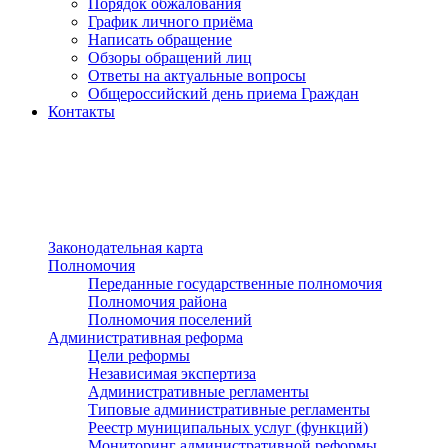
Порядок обжалования
График личного приёма
Написать обращение
Обзоры обращений лиц
Ответы на актуальные вопросы
Общероссийский день приема Граждан
Контакты
Разделы сайта
п»ї
Законодательная карта
Полномочия
Переданные государственные полномочия
Полномочия района
Полномочия поселений
Административная реформа
Цели реформы
Независимая экспертиза
Административные регламенты
Типовые административные регламенты
Реестр муниципальных услуг (функций)
Мониторинг административной реформы