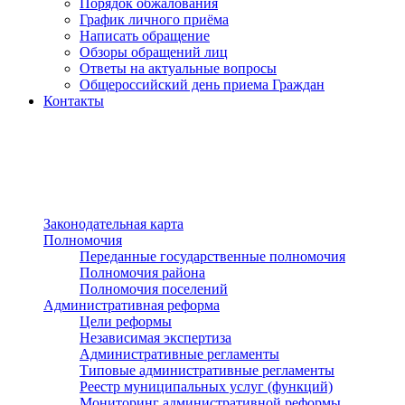
Порядок обжалования
График личного приёма
Написать обращение
Обзоры обращений лиц
Ответы на актуальные вопросы
Общероссийский день приема Граждан
Контакты
Разделы сайта
п»ї
Законодательная карта
Полномочия
Переданные государственные полномочия
Полномочия района
Полномочия поселений
Административная реформа
Цели реформы
Независимая экспертиза
Административные регламенты
Типовые административные регламенты
Реестр муниципальных услуг (функций)
Мониторинг административной реформы