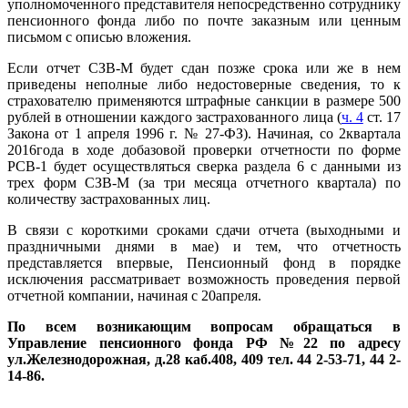
уполномоченного представителя непосредственно сотруднику
пенсионного фонда либо по почте заказным или ценным
письмом с описью вложения.
Если отчет СЗВ-М будет сдан позже срока или же в нем
приведены неполные либо недостоверные сведения, то к
страхователю применяются штрафные санкции
в размере 500
рублей в отношении каждого застрахованного лица (
ч. 4
ст. 17
Закона от 1 апреля 1996 г. № 27-ФЗ). Начиная, со 2квартала
2016года в ходе добазовой проверки отчетности по форме
РСВ-1 будет осуществляться сверка раздела 6 с данными из
трех форм СЗВ-М (за три месяца отчетного квартала) по
количеству застрахованных лиц.
В связи с короткими сроками сдачи отчета (выходными и
праздничными днями в мае) и тем, что отчетность
представляется впервые, Пенсионный фонд в порядке
исключения рассматривает возможность проведения первой
отчетной компании, начиная с 20апреля.
По всем возникающим вопросам обращаться в
Управление пенсионного фонда РФ №22 по адресу
ул.Железнодорожная, д.28 каб.408, 409 тел. 44 2-53-71, 44 2-
14-86.