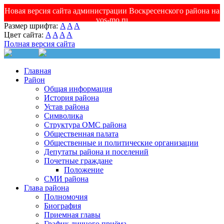
Новая версия сайта администрации Воскресенского района на
vos-mo.ru
Размер шрифта:
A
A
A
Цвет сайта:
A
A
A
A
Полная версия сайта
Главная
Район
Общая информация
История района
Устав района
Символика
Структура ОМС района
Общественная палата
Общественные и политические организации
Депутаты района и поселений
Почетные граждане
Положение
СМИ района
Глава района
Полномочия
Биография
Приемная главы
График личного приёма