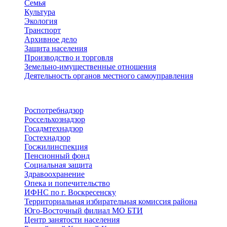
Семья
Культура
Экология
Транспорт
Архивное дело
Защита населения
Производство и торговля
Земельно-имущественные отношения
Деятельность органов местного самоуправления
Территориальные органы
Роспотребнадзор
Россельхознадзор
Госадмтехнадзор
Гостехнадзор
Госжилинспекция
Пенсионный фонд
Социальная защита
Здравоохранение
Опека и попечительство
ИФНС по г. Воскресенску
Территориальная избирательная комиссия района
Юго-Восточный филиал МО БТИ
Центр занятости населения