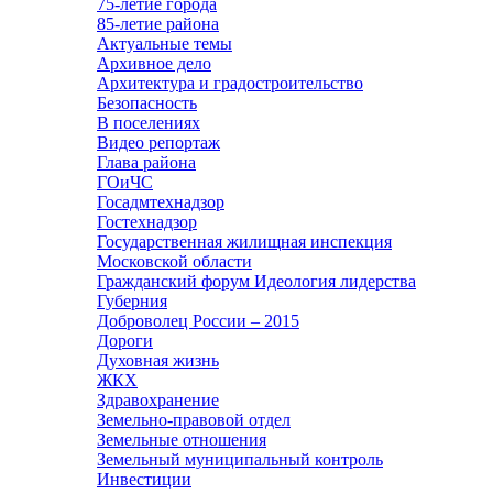
75-летие города
85-летие района
Актуальные темы
Архивное дело
Архитектура и градостроительство
Безопасность
В поселениях
Видео репортаж
Глава района
ГОиЧС
Госадмтехнадзор
Гостехнадзор
Государственная жилищная инспекция
Московской области
Гражданский форум Идеология лидерства
Губерния
Доброволец России – 2015
Дороги
Духовная жизнь
ЖКХ
Здравохранение
Земельно-правовой отдел
Земельные отношения
Земельный муниципальный контроль
Инвестиции