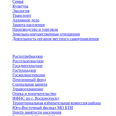
Семья
Культура
Экология
Транспорт
Архивное дело
Защита населения
Производство и торговля
Земельно-имущественные отношения
Деятельность органов местного самоуправления
Территориальные органы
Роспотребнадзор
Россельхознадзор
Госадмтехнадзор
Гостехнадзор
Госжилинспекция
Пенсионный фонд
Социальная защита
Здравоохранение
Опека и попечительство
ИФНС по г. Воскресенску
Территориальная избирательная комиссия района
Юго-Восточный филиал МО БТИ
Центр занятости населения