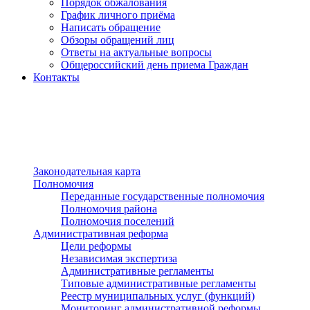
Порядок обжалования
График личного приёма
Написать обращение
Обзоры обращений лиц
Ответы на актуальные вопросы
Общероссийский день приема Граждан
Контакты
Разделы сайта
п»ї
Законодательная карта
Полномочия
Переданные государственные полномочия
Полномочия района
Полномочия поселений
Административная реформа
Цели реформы
Независимая экспертиза
Административные регламенты
Типовые административные регламенты
Реестр муниципальных услуг (функций)
Мониторинг административной реформы