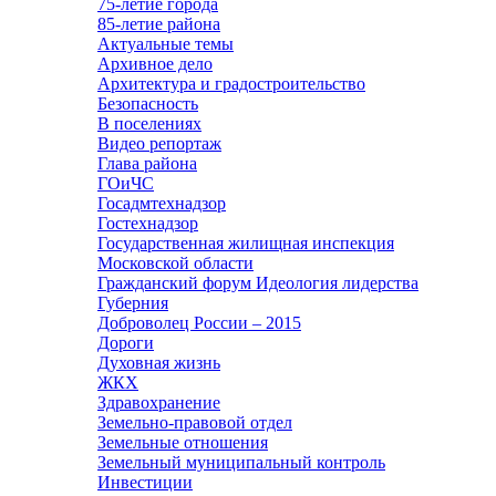
75-летие города
85-летие района
Актуальные темы
Архивное дело
Архитектура и градостроительство
Безопасность
В поселениях
Видео репортаж
Глава района
ГОиЧС
Госадмтехнадзор
Гостехнадзор
Государственная жилищная инспекция
Московской области
Гражданский форум Идеология лидерства
Губерния
Доброволец России – 2015
Дороги
Духовная жизнь
ЖКХ
Здравохранение
Земельно-правовой отдел
Земельные отношения
Земельный муниципальный контроль
Инвестиции