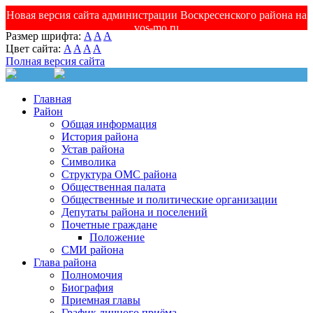
Новая версия сайта администрации Воскресенского района на
vos-mo.ru
Размер шрифта:
A
A
A
Цвет сайта:
A
A
A
A
Полная версия сайта
Главная
Район
Общая информация
История района
Устав района
Символика
Структура ОМС района
Общественная палата
Общественные и политические организации
Депутаты района и поселений
Почетные граждане
Положение
СМИ района
Глава района
Полномочия
Биография
Приемная главы
График личного приёма