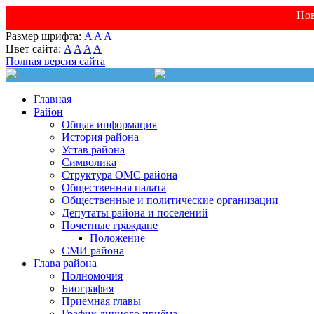
Нов
Размер шрифта:
A
A
A
Цвет сайта:
A
A
A
A
Полная версия сайта
Главная
Район
Общая информация
История района
Устав района
Символика
Структура ОМС района
Общественная палата
Общественные и политические организации
Депутаты района и поселений
Почетные граждане
Положение
СМИ района
Глава района
Полномочия
Биография
Приемная главы
График личного приёма