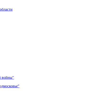
области
й войны"
одмосковье"