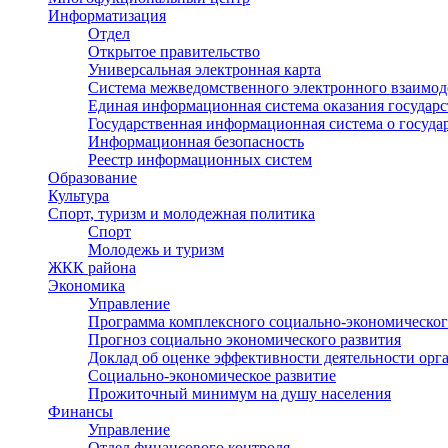
Информатизация
Отдел
Открытое правительство
Универсальная электронная карта
Система межведомственного электронного взаимод
Единая информационная система оказания государ
Государственная информационная система о госуд
Информационная безопасность
Реестр информационных систем
Образование
Культура
Спорт, туризм и молодежная политика
Спорт
Молодежь и туризм
ЖКК района
Экономика
Управление
Программа комплексного социально-экономическог
Прогноз социально экономического развития
Доклад об оценке эффективности деятельности орг
Социально-экономическое развитие
Прожиточный минимум на душу населения
Финансы
Управление
Отдел финансового контроля