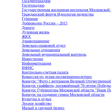
Госадмтехнадзор
Гостехнадзор
Государственная жилищная инспекция Московской 
Гражданский форум Идеология лидерства
Губерния
Доброволец России – 2015
Дороги
Духовная жизнь
ЖКХ
Здравохранение
Земельно-правовой отдел
Земельные отношения
Земельный муниципальный контроль
Инвестиции
Информатизация
ИФНС
Контрольно-счетная палата
Комиссия по делам несовершеннолетних
Конкурс "Фото с ветераном Великой Отечественно
Конкурс граффити, посвящённый 70-летию Победы
Конкурс Губернатора Московской области "Наше П
Конкурс на создание гимна Московской области
Культура и отдых
Лесное хозяйство
Малый и средний бизнес