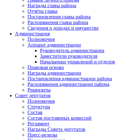
Награды главы района
Отчёты главы
Постановления главы района
Распоряжения главы района
Сведения о доходах и имуществе
Администрация
Полномочия
Аппарат администрации
Руководитель администрации
Заместители руководителя
Начальники управлений и отделов
Правовая основа
Награды администрации
Постановления администрации района
Распоряжения администрации района
Реквизиты
Совет депутатов
Полномочия
Структура
Состав
Состав постоянных комиссий
Регламент
Награды Совета депутатов
Пресс-релизы