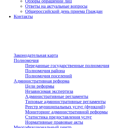
Обзоры обращений лиц
Ответы на актуальные вопросы
Общероссийский день приема Граждан
Контакты
Разделы сайта
п»ї
Законодательная карта
Полномочия
Переданные государственные полномочия
Полномочия района
Полномочия поселений
Административная реформа
Цели реформы
Независимая экспертиза
Административные регламенты
Типовые административные регламенты
Реестр муниципальных услуг (функций)
Мониторинг административной реформы
Статистика предоставления услуг
Нормативные правовые акты
Многофукциональный центр