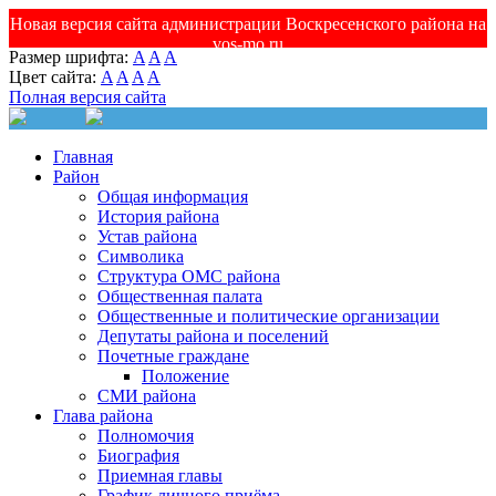
Новая версия сайта администрации Воскресенского района на
vos-mo.ru
Размер шрифта:
A
A
A
Цвет сайта:
A
A
A
A
Полная версия сайта
Главная
Район
Общая информация
История района
Устав района
Символика
Структура ОМС района
Общественная палата
Общественные и политические организации
Депутаты района и поселений
Почетные граждане
Положение
СМИ района
Глава района
Полномочия
Биография
Приемная главы
График личного приёма