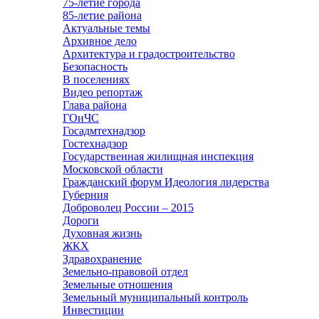
75-летие города
85-летие района
Актуальные темы
Архивное дело
Архитектура и градостроительство
Безопасность
В поселениях
Видео репортаж
Глава района
ГОиЧС
Госадмтехнадзор
Гостехнадзор
Государственная жилищная инспекция
Московской области
Гражданский форум Идеология лидерства
Губерния
Доброволец России – 2015
Дороги
Духовная жизнь
ЖКХ
Здравохранение
Земельно-правовой отдел
Земельные отношения
Земельный муниципальный контроль
Инвестиции