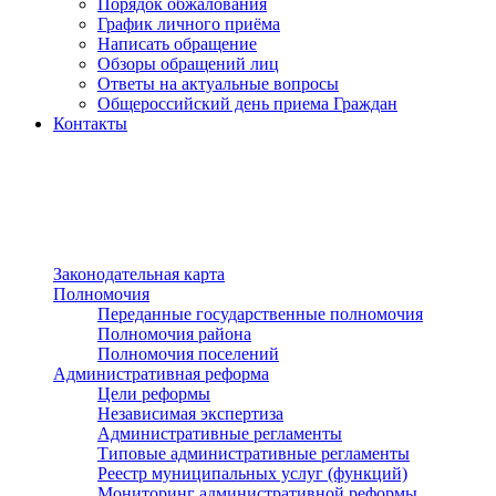
Порядок обжалования
График личного приёма
Написать обращение
Обзоры обращений лиц
Ответы на актуальные вопросы
Общероссийский день приема Граждан
Контакты
Разделы сайта
п»ї
Законодательная карта
Полномочия
Переданные государственные полномочия
Полномочия района
Полномочия поселений
Административная реформа
Цели реформы
Независимая экспертиза
Административные регламенты
Типовые административные регламенты
Реестр муниципальных услуг (функций)
Мониторинг административной реформы