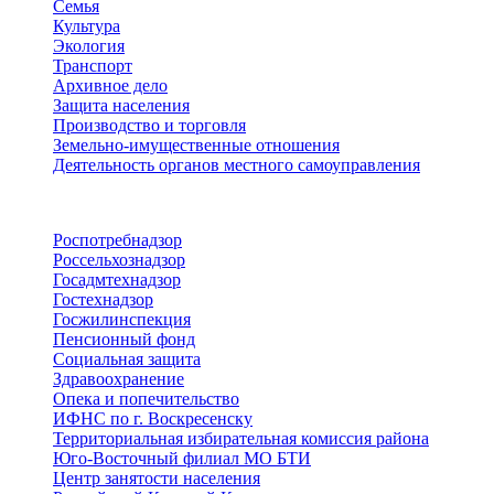
Семья
Культура
Экология
Транспорт
Архивное дело
Защита населения
Производство и торговля
Земельно-имущественные отношения
Деятельность органов местного самоуправления
Территориальные органы
Роспотребнадзор
Россельхознадзор
Госадмтехнадзор
Гостехнадзор
Госжилинспекция
Пенсионный фонд
Социальная защита
Здравоохранение
Опека и попечительство
ИФНС по г. Воскресенску
Территориальная избирательная комиссия района
Юго-Восточный филиал МО БТИ
Центр занятости населения