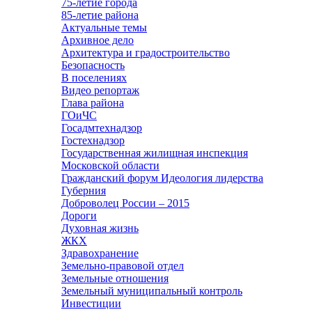
75-летие города
85-летие района
Актуальные темы
Архивное дело
Архитектура и градостроительство
Безопасность
В поселениях
Видео репортаж
Глава района
ГОиЧС
Госадмтехнадзор
Гостехнадзор
Государственная жилищная инспекция
Московской области
Гражданский форум Идеология лидерства
Губерния
Доброволец России – 2015
Дороги
Духовная жизнь
ЖКХ
Здравохранение
Земельно-правовой отдел
Земельные отношения
Земельный муниципальный контроль
Инвестиции