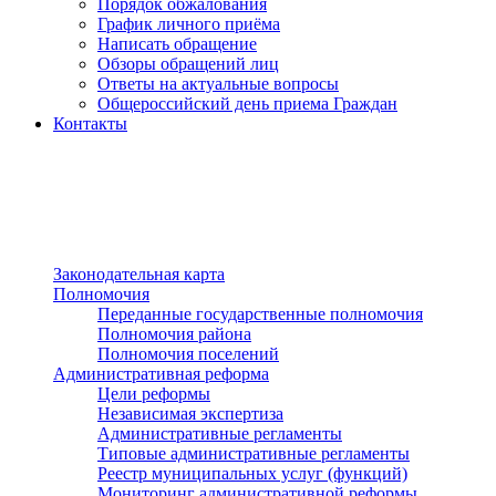
Порядок обжалования
График личного приёма
Написать обращение
Обзоры обращений лиц
Ответы на актуальные вопросы
Общероссийский день приема Граждан
Контакты
Разделы сайта
п»ї
Законодательная карта
Полномочия
Переданные государственные полномочия
Полномочия района
Полномочия поселений
Административная реформа
Цели реформы
Независимая экспертиза
Административные регламенты
Типовые административные регламенты
Реестр муниципальных услуг (функций)
Мониторинг административной реформы