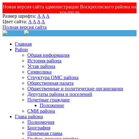
Новая версия сайта администрации Воскресенского района на
vos-mo.ru
Размер шрифта:
A
A
A
Цвет сайта:
A
A
A
A
Полная версия сайта
Главная
Район
Общая информация
История района
Устав района
Символика
Структура ОМС района
Общественная палата
Общественные и политические организации
Депутаты района и поселений
Почетные граждане
Положение
СМИ района
Глава района
Полномочия
Биография
Приемная главы
График личного приёма