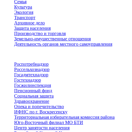
Семья
Культура
Экология
Транспорт
Архивное дело
Защита населения
Производство и торговля
Земельно-имущественные отношения
Деятельность органов местного самоуправления
Территориальные органы
Роспотребнадзор
Россельхознадзор
Госадмтехнадзор
Гостехнадзор
Госжилинспекция
Пенсионный фонд
Социальная защита
Здравоохранение
Опека и попечительство
ИФНС по г. Воскресенску
Территориальная избирательная комиссия района
Юго-Восточный филиал МО БТИ
Центр занятости населения