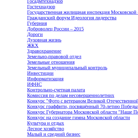
Госадмтехнадзор
Гостехнадзор
Государственная жилищная инспекция Московской 
Гражданский форум Идеология лидерства
Губерния
Доброволец России – 2015
Дороги
Духовная жизнь
ЖКХ
Здравохранение
Земельно-правовой отдел
Земельные отношения
Земельный муниципальный контроль
Инвестиции
Информатизация
ИФНС
Контрольно-счетная палата
Комиссия по делам несовершеннолетних
Конкурс "Фото с ветераном Великой Отечественно
Конкурс граффити, посвящённый 70-летию Победы
Конкурс Губернатора Московской области "Наше П
Конкурс на создание гимна Московской области
Культура и отдых
Лесное хозяйство
Малый и средний бизнес