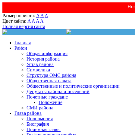
Нов
Размер шрифта:
A
A
A
Цвет сайта:
A
A
A
A
Полная версия сайта
Главная
Район
Общая информация
История района
Устав района
Символика
Структура ОМС района
Общественная палата
Общественные и политические организации
Депутаты района и поселений
Почетные граждане
Положение
СМИ района
Глава района
Полномочия
Биография
Приемная главы
График личного приёма