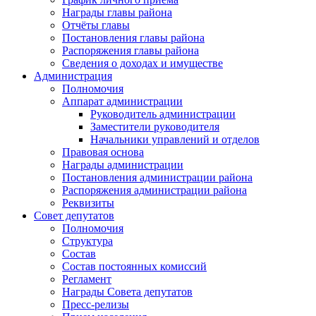
Награды главы района
Отчёты главы
Постановления главы района
Распоряжения главы района
Сведения о доходах и имуществе
Администрация
Полномочия
Аппарат администрации
Руководитель администрации
Заместители руководителя
Начальники управлений и отделов
Правовая основа
Награды администрации
Постановления администрации района
Распоряжения администрации района
Реквизиты
Совет депутатов
Полномочия
Структура
Состав
Состав постоянных комиссий
Регламент
Награды Совета депутатов
Пресс-релизы