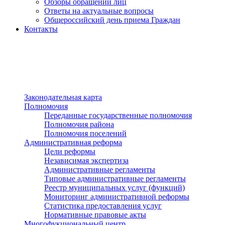
Обзоры обращений лиц
Ответы на актуальные вопросы
Общероссийский день приема Граждан
Контакты
Разделы сайта
п»ї
Законодательная карта
Полномочия
Переданные государственные полномочия
Полномочия района
Полномочия поселений
Административная реформа
Цели реформы
Независимая экспертиза
Административные регламенты
Типовые административные регламенты
Реестр муниципальных услуг (функций)
Мониторинг административной реформы
Статистика предоставления услуг
Нормативные правовые акты
Многофукциональный центр