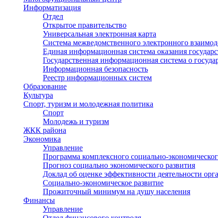
Информатизация
Отдел
Открытое правительство
Универсальная электронная карта
Система межведомственного электронного взаимод
Единая информационная система оказания государ
Государственная информационная система о госуд
Информационная безопасность
Реестр информационных систем
Образование
Культура
Спорт, туризм и молодежная политика
Спорт
Молодежь и туризм
ЖКК района
Экономика
Управление
Программа комплексного социально-экономическог
Прогноз социально экономического развития
Доклад об оценке эффективности деятельности орг
Социально-экономическое развитие
Прожиточный минимум на душу населения
Финансы
Управление
Отдел финансового контроля