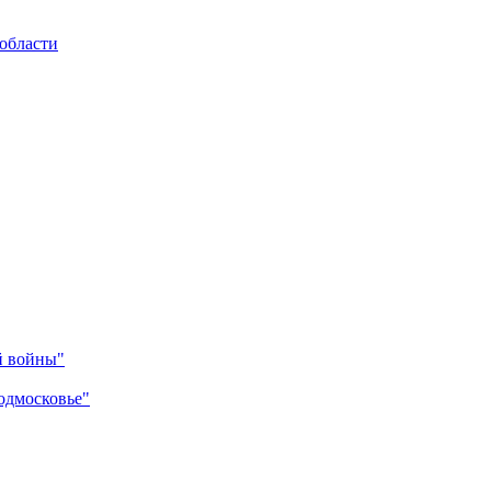
области
й войны"
одмосковье"