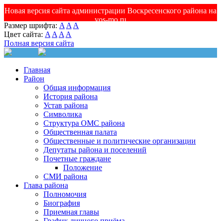
Новая версия сайта администрации Воскресенского района на
vos-mo.ru
Размер шрифта:
A
A
A
Цвет сайта:
A
A
A
A
Полная версия сайта
Главная
Район
Общая информация
История района
Устав района
Символика
Структура ОМС района
Общественная палата
Общественные и политические организации
Депутаты района и поселений
Почетные граждане
Положение
СМИ района
Глава района
Полномочия
Биография
Приемная главы
График личного приёма