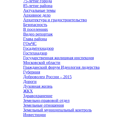
75-летие города
85-летие района
Актуальные темы
Архивное дело
Архитектура и градостроительство
Безопасность
В поселениях
Видео репортаж
Глава района
ГОиЧС
Госадмтехнадзор
Гостехнадзор
Государственная жилищная инспекция
Московской области
Гражданский форум Идеология лидерства
Губерния
Доброволец России – 2015
Дороги
Духовная жизнь
ЖКХ
Здравохранение
Земельно-правовой отдел
Земельные отношения
Земельный муниципальный контроль
Инвестиции