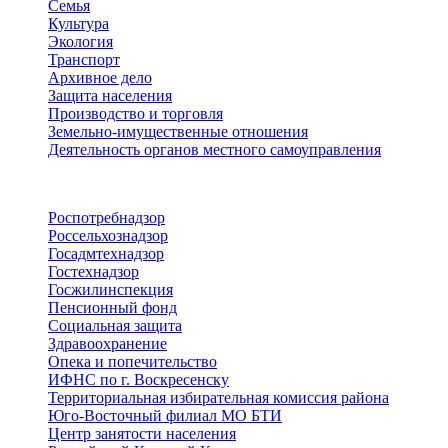
Семья
Культура
Экология
Транспорт
Архивное дело
Защита населения
Производство и торговля
Земельно-имущественные отношения
Деятельность органов местного самоуправления
Территориальные органы
Роспотребнадзор
Россельхознадзор
Госадмтехнадзор
Гостехнадзор
Госжилинспекция
Пенсионный фонд
Социальная защита
Здравоохранение
Опека и попечительство
ИФНС по г. Воскресенску
Территориальная избирательная комиссия района
Юго-Восточный филиал МО БТИ
Центр занятости населения