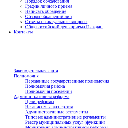
Порядок обжалования
График личного приёма
Написать обращение
Обзоры обращений лиц
Ответы на актуальные вопросы
Общероссийский день приема Граждан
Контакты
Разделы сайта
п»ї
Законодательная карта
Полномочия
Переданные государственные полномочия
Полномочия района
Полномочия поселений
Административная реформа
Цели реформы
Независимая экспертиза
Административные регламенты
Типовые административные регламенты
Реестр муниципальных услуг (функций)
Мониторинг административной реформы