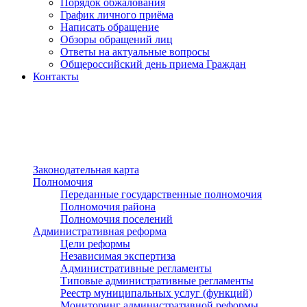
Порядок обжалования
График личного приёма
Написать обращение
Обзоры обращений лиц
Ответы на актуальные вопросы
Общероссийский день приема Граждан
Контакты
Разделы сайта
п»ї
Законодательная карта
Полномочия
Переданные государственные полномочия
Полномочия района
Полномочия поселений
Административная реформа
Цели реформы
Независимая экспертиза
Административные регламенты
Типовые административные регламенты
Реестр муниципальных услуг (функций)
Мониторинг административной реформы