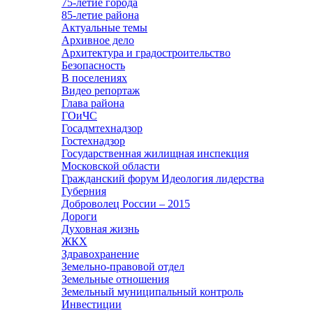
75-летие города
85-летие района
Актуальные темы
Архивное дело
Архитектура и градостроительство
Безопасность
В поселениях
Видео репортаж
Глава района
ГОиЧС
Госадмтехнадзор
Гостехнадзор
Государственная жилищная инспекция
Московской области
Гражданский форум Идеология лидерства
Губерния
Доброволец России – 2015
Дороги
Духовная жизнь
ЖКХ
Здравохранение
Земельно-правовой отдел
Земельные отношения
Земельный муниципальный контроль
Инвестиции