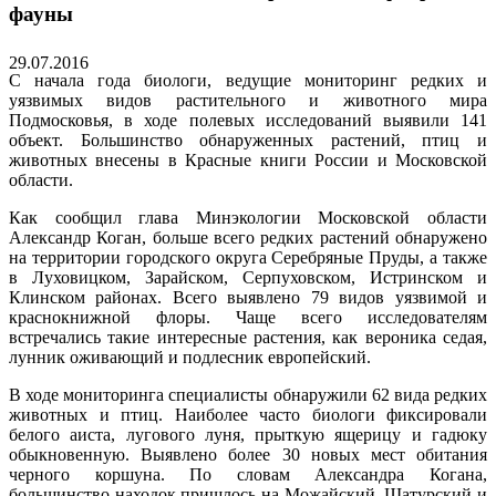
фауны
29.07.2016
С начала года биологи, ведущие мониторинг редких и
уязвимых видов растительного и животного мира
Подмосковья, в ходе полевых исследований выявили 141
объект. Большинство обнаруженных растений, птиц и
животных внесены в Красные книги России и Московской
области.
Как сообщил глава Минэкологии Московской области
Александр Коган, больше всего редких растений обнаружено
на территории городского округа Серебряные Пруды, а также
в Луховицком, Зарайском, Серпуховском, Истринском и
Клинском районах. Всего выявлено 79 видов уязвимой и
краснокнижной флоры. Чаще всего исследователям
встречались такие интересные растения, как вероника седая,
лунник оживающий и подлесник европейский.
В ходе мониторинга специалисты обнаружили 62 вида редких
животных и птиц. Наиболее часто биологи фиксировали
белого аиста, лугового луня, прыткую ящерицу и гадюку
обыкновенную. Выявлено более 30 новых мест обитания
черного коршуна. По словам Александра Когана,
большинство находок пришлось на Можайский, Шатурский и