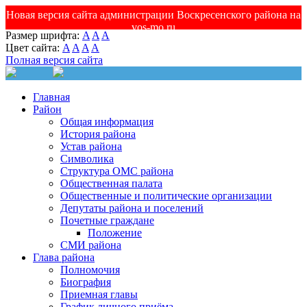
Новая версия сайта администрации Воскресенского района на
vos-mo.ru
Размер шрифта:
A
A
A
Цвет сайта:
A
A
A
A
Полная версия сайта
Главная
Район
Общая информация
История района
Устав района
Символика
Структура ОМС района
Общественная палата
Общественные и политические организации
Депутаты района и поселений
Почетные граждане
Положение
СМИ района
Глава района
Полномочия
Биография
Приемная главы
График личного приёма