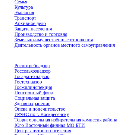
Семья
Культура
Экология
Транспорт
Архивное дело
Защита населения
Производство и торговля
Земельно-имущественные отношения
Деятельность органов местного самоуправления
Территориальные органы
Роспотребнадзор
Россельхознадзор
Госадмтехнадзор
Гостехнадзор
Госжилинспекция
Пенсионный фонд
Социальная защита
Здравоохранение
Опека и попечительство
ИФНС по г. Воскресенску
Территориальная избирательная комиссия района
Юго-Восточный филиал МО БТИ
Центр занятости населения