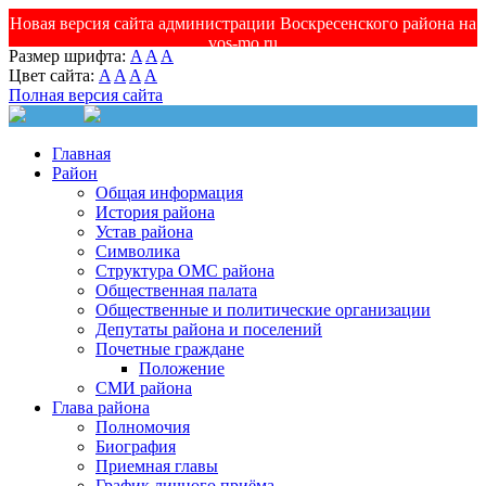
Новая версия сайта администрации Воскресенского района на
vos-mo.ru
Размер шрифта:
A
A
A
Цвет сайта:
A
A
A
A
Полная версия сайта
Главная
Район
Общая информация
История района
Устав района
Символика
Структура ОМС района
Общественная палата
Общественные и политические организации
Депутаты района и поселений
Почетные граждане
Положение
СМИ района
Глава района
Полномочия
Биография
Приемная главы
График личного приёма