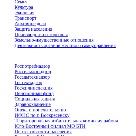
Семья
Культура
Экология
Транспорт
Архивное дело
Защита населения
Производство и торговля
Земельно-имущественные отношения
Деятельность органов местного самоуправления
Территориальные органы
Роспотребнадзор
Россельхознадзор
Госадмтехнадзор
Гостехнадзор
Госжилинспекция
Пенсионный фонд
Социальная защита
Здравоохранение
Опека и попечительство
ИФНС по г. Воскресенску
Территориальная избирательная комиссия района
Юго-Восточный филиал МО БТИ
Центр занятости населения