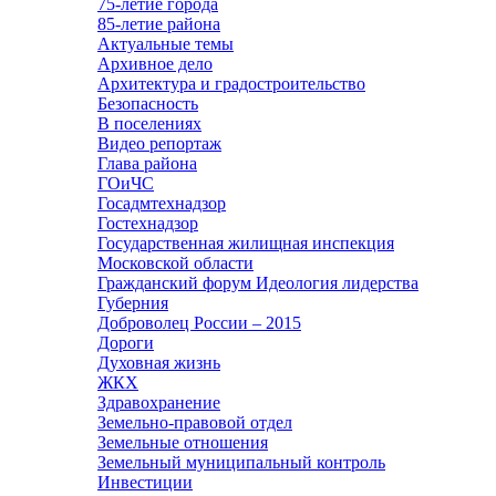
75-летие города
85-летие района
Актуальные темы
Архивное дело
Архитектура и градостроительство
Безопасность
В поселениях
Видео репортаж
Глава района
ГОиЧС
Госадмтехнадзор
Гостехнадзор
Государственная жилищная инспекция
Московской области
Гражданский форум Идеология лидерства
Губерния
Доброволец России – 2015
Дороги
Духовная жизнь
ЖКХ
Здравохранение
Земельно-правовой отдел
Земельные отношения
Земельный муниципальный контроль
Инвестиции