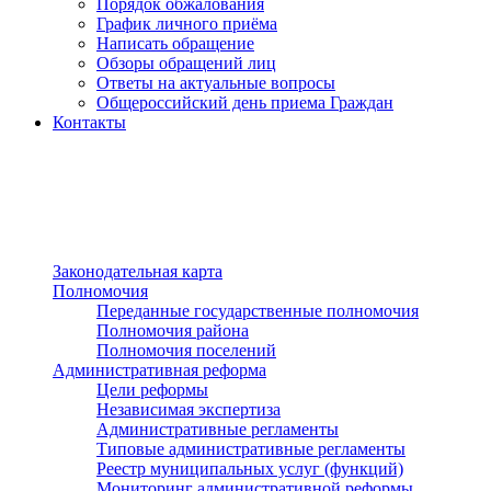
Порядок обжалования
График личного приёма
Написать обращение
Обзоры обращений лиц
Ответы на актуальные вопросы
Общероссийский день приема Граждан
Контакты
Разделы сайта
п»ї
Законодательная карта
Полномочия
Переданные государственные полномочия
Полномочия района
Полномочия поселений
Административная реформа
Цели реформы
Независимая экспертиза
Административные регламенты
Типовые административные регламенты
Реестр муниципальных услуг (функций)
Мониторинг административной реформы