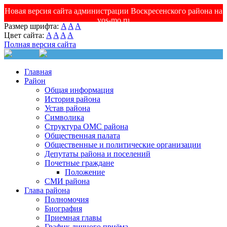
Новая версия сайта администрации Воскресенского района на
vos-mo.ru
Размер шрифта:
A
A
A
Цвет сайта:
A
A
A
A
Полная версия сайта
Главная
Район
Общая информация
История района
Устав района
Символика
Структура ОМС района
Общественная палата
Общественные и политические организации
Депутаты района и поселений
Почетные граждане
Положение
СМИ района
Глава района
Полномочия
Биография
Приемная главы
График личного приёма