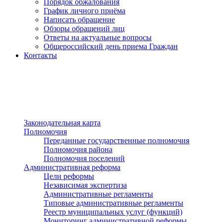
Порядок обжалования
График личного приёма
Написать обращение
Обзоры обращений лиц
Ответы на актуальные вопросы
Общероссийский день приема Граждан
Контакты
Разделы сайта
п»ї
Законодательная карта
Полномочия
Переданные государственные полномочия
Полномочия района
Полномочия поселений
Административная реформа
Цели реформы
Независимая экспертиза
Административные регламенты
Типовые административные регламенты
Реестр муниципальных услуг (функций)
Мониторинг административной реформы