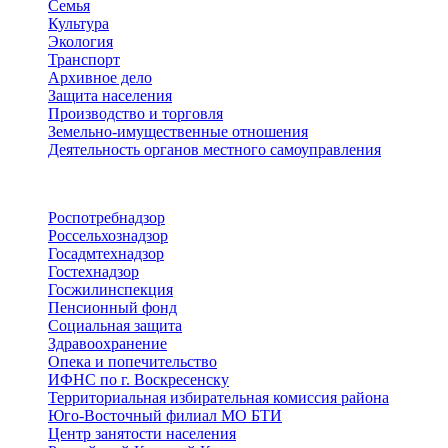
Семья
Культура
Экология
Транспорт
Архивное дело
Защита населения
Производство и торговля
Земельно-имущественные отношения
Деятельность органов местного самоуправления
Территориальные органы
Роспотребнадзор
Россельхознадзор
Госадмтехнадзор
Гостехнадзор
Госжилинспекция
Пенсионный фонд
Социальная защита
Здравоохранение
Опека и попечительство
ИФНС по г. Воскресенску
Территориальная избирательная комиссия района
Юго-Восточный филиал МО БТИ
Центр занятости населения