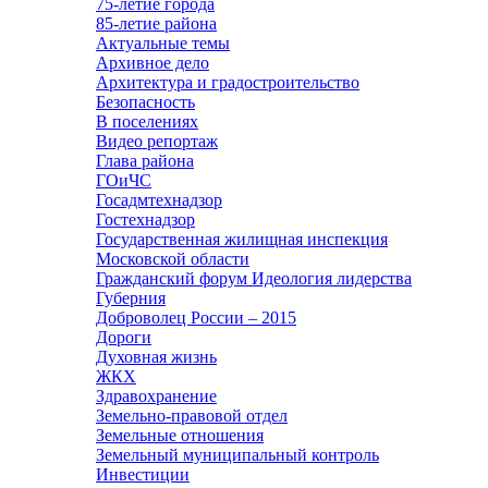
75-летие города
85-летие района
Актуальные темы
Архивное дело
Архитектура и градостроительство
Безопасность
В поселениях
Видео репортаж
Глава района
ГОиЧС
Госадмтехнадзор
Гостехнадзор
Государственная жилищная инспекция
Московской области
Гражданский форум Идеология лидерства
Губерния
Доброволец России – 2015
Дороги
Духовная жизнь
ЖКХ
Здравохранение
Земельно-правовой отдел
Земельные отношения
Земельный муниципальный контроль
Инвестиции