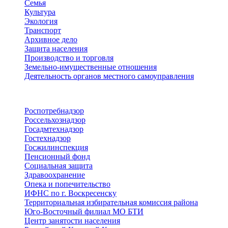
Семья
Культура
Экология
Транспорт
Архивное дело
Защита населения
Производство и торговля
Земельно-имущественные отношения
Деятельность органов местного самоуправления
Территориальные органы
Роспотребнадзор
Россельхознадзор
Госадмтехнадзор
Гостехнадзор
Госжилинспекция
Пенсионный фонд
Социальная защита
Здравоохранение
Опека и попечительство
ИФНС по г. Воскресенску
Территориальная избирательная комиссия района
Юго-Восточный филиал МО БТИ
Центр занятости населения