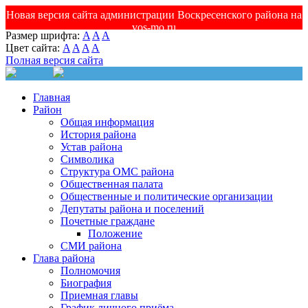
Новая версия сайта администрации Воскресенского района на
vos-mo.ru
Размер шрифта:
A
A
A
Цвет сайта:
A
A
A
A
Полная версия сайта
Главная
Район
Общая информация
История района
Устав района
Символика
Структура ОМС района
Общественная палата
Общественные и политические организации
Депутаты района и поселений
Почетные граждане
Положение
СМИ района
Глава района
Полномочия
Биография
Приемная главы
График личного приёма