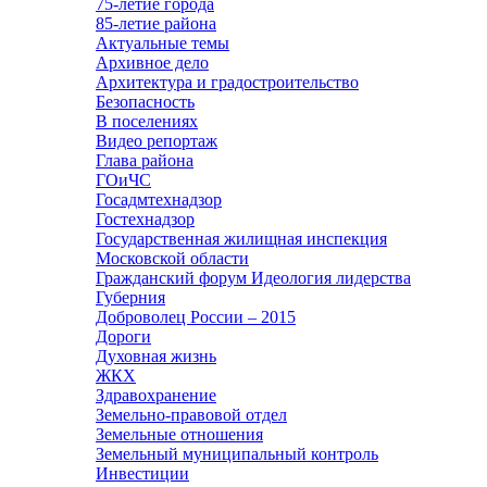
75-летие города
85-летие района
Актуальные темы
Архивное дело
Архитектура и градостроительство
Безопасность
В поселениях
Видео репортаж
Глава района
ГОиЧС
Госадмтехнадзор
Гостехнадзор
Государственная жилищная инспекция
Московской области
Гражданский форум Идеология лидерства
Губерния
Доброволец России – 2015
Дороги
Духовная жизнь
ЖКХ
Здравохранение
Земельно-правовой отдел
Земельные отношения
Земельный муниципальный контроль
Инвестиции