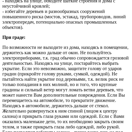
- находясь на улице, обходите шаткие строения и дома с
неустойчивой кровлей;
- избегайте деревьев и разнообразных сооружений
повышенного риска (мостов, эстакад, трубопроводов, линий
электропередач, потенциально опасных промышленных
объектов).
При граде:
По возможности не выходите из дома, находясь в помещении,
держитесь как можно дальше от окон. Не пользуйтесь
электроприборами, т.к. град обычно сопровождается грозовой
деятельностью. Находясь на улице, постарайтесь выбрать
укрытие. Если это невозможно, защитите голову от ударов
градин (прикройте голову руками, сумкой, одеждой). Не
пытайтесь найти укрытие под деревьями, т.к. велик риск не
только попадания в них молний, но и того, что крупные
градины и сильный ветер могут ломать ветви деревьев, что
может нанести Вам дополнительные повреждения. Если Вы
перемещаетесь на автомобиле, то прекратите движение.
Находясь в автомобиле, держитесь дальше от стекол.
Желательно развернуться к ним спиной (лицом к центру
салона) и прикрыть глаза руками или одеждой. Если с Вами
оказались маленькие дети, то их необходимо закрыть своим
телом, и также прикрыть глаза либо одеждой, либо рукой.