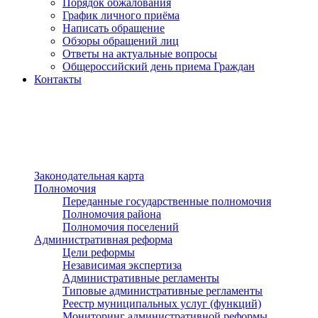
Порядок обжалования
График личного приёма
Написать обращение
Обзоры обращений лиц
Ответы на актуальные вопросы
Общероссийский день приема Граждан
Контакты
Разделы сайта
п»ї
Законодательная карта
Полномочия
Переданные государственные полномочия
Полномочия района
Полномочия поселений
Административная реформа
Цели реформы
Независимая экспертиза
Административные регламенты
Типовые административные регламенты
Реестр муниципальных услуг (функций)
Мониторинг административной реформы