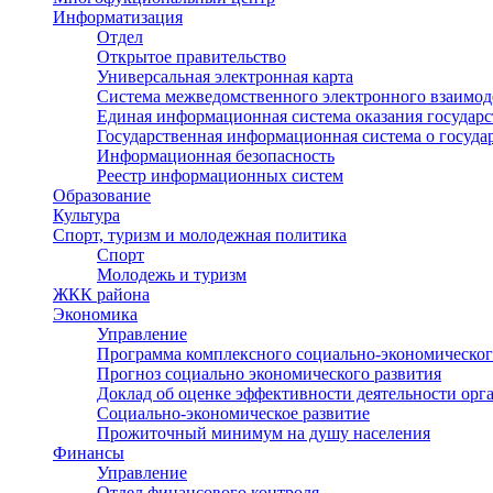
Информатизация
Отдел
Открытое правительство
Универсальная электронная карта
Система межведомственного электронного взаимод
Единая информационная система оказания государ
Государственная информационная система о госуд
Информационная безопасность
Реестр информационных систем
Образование
Культура
Спорт, туризм и молодежная политика
Спорт
Молодежь и туризм
ЖКК района
Экономика
Управление
Программа комплексного социально-экономическог
Прогноз социально экономического развития
Доклад об оценке эффективности деятельности орг
Социально-экономическое развитие
Прожиточный минимум на душу населения
Финансы
Управление
Отдел финансового контроля