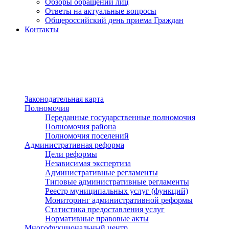
Обзоры обращений лиц
Ответы на актуальные вопросы
Общероссийский день приема Граждан
Контакты
Разделы сайта
п»ї
Законодательная карта
Полномочия
Переданные государственные полномочия
Полномочия района
Полномочия поселений
Административная реформа
Цели реформы
Независимая экспертиза
Административные регламенты
Типовые административные регламенты
Реестр муниципальных услуг (функций)
Мониторинг административной реформы
Статистика предоставления услуг
Нормативные правовые акты
Многофукциональный центр