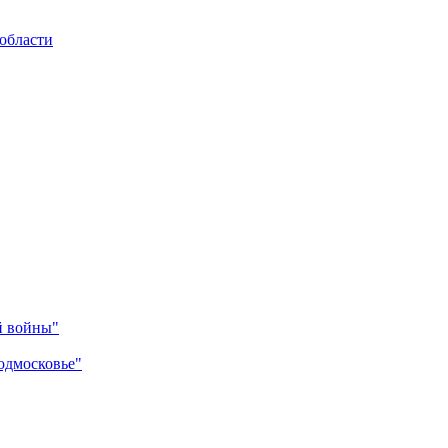
области
й войны"
одмосковье"