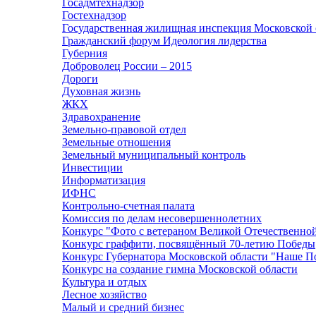
Госадмтехнадзор
Гостехнадзор
Государственная жилищная инспекция Московской 
Гражданский форум Идеология лидерства
Губерния
Доброволец России – 2015
Дороги
Духовная жизнь
ЖКХ
Здравохранение
Земельно-правовой отдел
Земельные отношения
Земельный муниципальный контроль
Инвестиции
Информатизация
ИФНС
Контрольно-счетная палата
Комиссия по делам несовершеннолетних
Конкурс "Фото с ветераном Великой Отечественно
Конкурс граффити, посвящённый 70-летию Победы
Конкурс Губернатора Московской области "Наше П
Конкурс на создание гимна Московской области
Культура и отдых
Лесное хозяйство
Малый и средний бизнес