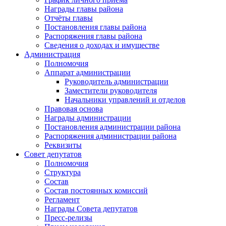
Награды главы района
Отчёты главы
Постановления главы района
Распоряжения главы района
Сведения о доходах и имуществе
Администрация
Полномочия
Аппарат администрации
Руководитель администрации
Заместители руководителя
Начальники управлений и отделов
Правовая основа
Награды администрации
Постановления администрации района
Распоряжения администрации района
Реквизиты
Совет депутатов
Полномочия
Структура
Состав
Состав постоянных комиссий
Регламент
Награды Совета депутатов
Пресс-релизы