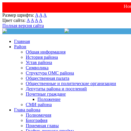
Нов
Размер шрифта:
A
A
A
Цвет сайта:
A
A
A
A
Полная версия сайта
Главная
Район
Общая информация
История района
Устав района
Символика
Структура ОМС района
Общественная палата
Общественные и политические организации
Депутаты района и поселений
Почетные граждане
Положение
СМИ района
Глава района
Полномочия
Биография
Приемная главы
График личного приёма