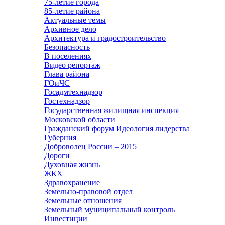
75-летие города
85-летие района
Актуальные темы
Архивное дело
Архитектура и градостроительство
Безопасность
В поселениях
Видео репортаж
Глава района
ГОиЧС
Госадмтехнадзор
Гостехнадзор
Государственная жилищная инспекция
Московской области
Гражданский форум Идеология лидерства
Губерния
Доброволец России – 2015
Дороги
Духовная жизнь
ЖКХ
Здравохранение
Земельно-правовой отдел
Земельные отношения
Земельный муниципальный контроль
Инвестиции