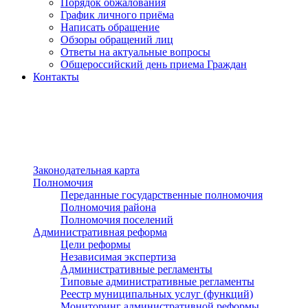
Порядок обжалования
График личного приёма
Написать обращение
Обзоры обращений лиц
Ответы на актуальные вопросы
Общероссийский день приема Граждан
Контакты
Разделы сайта
п»ї
Законодательная карта
Полномочия
Переданные государственные полномочия
Полномочия района
Полномочия поселений
Административная реформа
Цели реформы
Независимая экспертиза
Административные регламенты
Типовые административные регламенты
Реестр муниципальных услуг (функций)
Мониторинг административной реформы