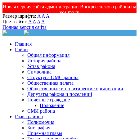
Новая версия сайта администрации Воскресенского района на
vos-mo.ru
Размер шрифта:
A
A
A
Цвет сайта:
A
A
A
A
Полная версия сайта
Главная
Район
Общая информация
История района
Устав района
Символика
Структура ОМС района
Общественная палата
Общественные и политические организации
Депутаты района и поселений
Почетные граждане
Положение
СМИ района
Глава района
Полномочия
Биография
Приемная главы
График личного приёма