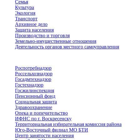
Семья
Культура
Экология
Транспорт
Архивное дело
Защита населения
Производство и торговля
Земельно-имущественные отношения
Деятельность органов местного самоуправления
Территориальные органы
Роспотребнадзор
Россельхознадзор
Госадмтехнадзор
Гостехнадзор
Госжилинспекция
Пенсионный фонд
Социальная защита
Здравоохранение
Опека и попечительство
ИФНС по г. Воскресенску
Территориальная избирательная комиссия района
Юго-Восточный филиал МО БТИ
Центр занятости населения