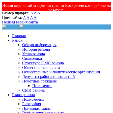
Новая версия сайта администрации Воскресенского района на
vos-mo.ru
Размер шрифта:
A
A
A
Цвет сайта:
A
A
A
A
Полная версия сайта
Главная
Район
Общая информация
История района
Устав района
Символика
Структура ОМС района
Общественная палата
Общественные и политические организации
Депутаты района и поселений
Почетные граждане
Положение
СМИ района
Глава района
Полномочия
Биография
Приемная главы
График личного приёма