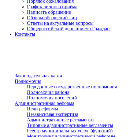
Порядок обжалования
График личного приёма
Написать обращение
Обзоры обращений лиц
Ответы на актуальные вопросы
Общероссийский день приема Граждан
Контакты
Разделы сайта
п»ї
Законодательная карта
Полномочия
Переданные государственные полномочия
Полномочия района
Полномочия поселений
Административная реформа
Цели реформы
Независимая экспертиза
Административные регламенты
Типовые административные регламенты
Реестр муниципальных услуг (функций)
Мониторинг административной реформы