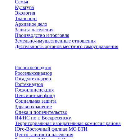
Семья
Культура
Экология
Транспорт
Архивное дело
Защита населения
Производство и торговля
Земельно-имущественные отношения
Деятельность органов местного самоуправления
Территориальные органы
Роспотребнадзор
Россельхознадзор
Госадмтехнадзор
Гостехнадзор
Госжилинспекция
Пенсионный фонд
Социальная защита
Здравоохранение
Опека и попечительство
ИФНС по г. Воскресенску
Территориальная избирательная комиссия района
Юго-Восточный филиал МО БТИ
Центр занятости населения