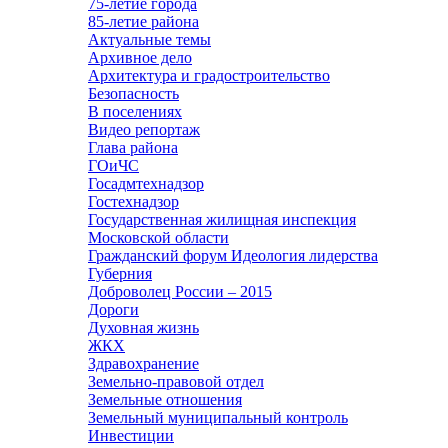
75-летие города
85-летие района
Актуальные темы
Архивное дело
Архитектура и градостроительство
Безопасность
В поселениях
Видео репортаж
Глава района
ГОиЧС
Госадмтехнадзор
Гостехнадзор
Государственная жилищная инспекция
Московской области
Гражданский форум Идеология лидерства
Губерния
Доброволец России – 2015
Дороги
Духовная жизнь
ЖКХ
Здравохранение
Земельно-правовой отдел
Земельные отношения
Земельный муниципальный контроль
Инвестиции