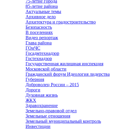
75-летие города
85-летие района
Актуальные темы
Архивное дело
Архитектура и градостроительство
Безопасность
В поселениях
Видео репортаж
Глава района
ГОиЧС
Госадмтехнадзор
Гостехнадзор
Государственная жилищная инспекция
Московской области
Гражданский форум Идеология лидерства
Губерния
Доброволец России – 2015
Дороги
Духовная жизнь
ЖКХ
Здравохранение
Земельно-правовой отдел
Земельные отношения
Земельный муниципальный контроль
Инвестиции