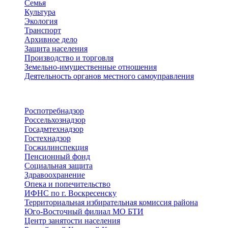
Семья
Культура
Экология
Транспорт
Архивное дело
Защита населения
Производство и торговля
Земельно-имущественные отношения
Деятельность органов местного самоуправления
Территориальные органы
Роспотребнадзор
Россельхознадзор
Госадмтехнадзор
Гостехнадзор
Госжилинспекция
Пенсионный фонд
Социальная защита
Здравоохранение
Опека и попечительство
ИФНС по г. Воскресенску
Территориальная избирательная комиссия района
Юго-Восточный филиал МО БТИ
Центр занятости населения