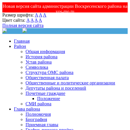
Новая версия сайта администрации Воскресенского района на
vos-mo.ru
Размер шрифта:
A
A
A
Цвет сайта:
A
A
A
A
Полная версия сайта
Главная
Район
Общая информация
История района
Устав района
Символика
Структура ОМС района
Общественная палата
Общественные и политические организации
Депутаты района и поселений
Почетные граждане
Положение
СМИ района
Глава района
Полномочия
Биография
Приемная главы
График личного приёма