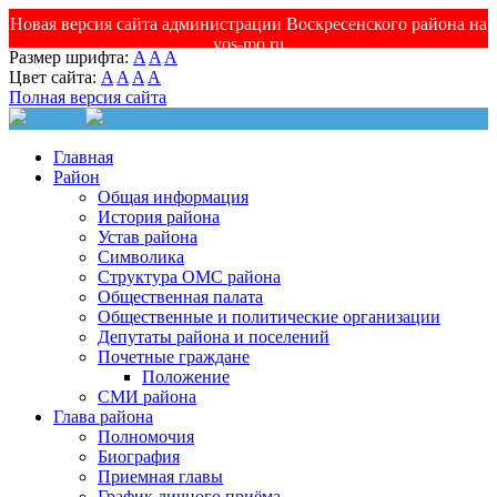
Новая версия сайта администрации Воскресенского района на
vos-mo.ru
Размер шрифта:
A
A
A
Цвет сайта:
A
A
A
A
Полная версия сайта
Главная
Район
Общая информация
История района
Устав района
Символика
Структура ОМС района
Общественная палата
Общественные и политические организации
Депутаты района и поселений
Почетные граждане
Положение
СМИ района
Глава района
Полномочия
Биография
Приемная главы
График личного приёма