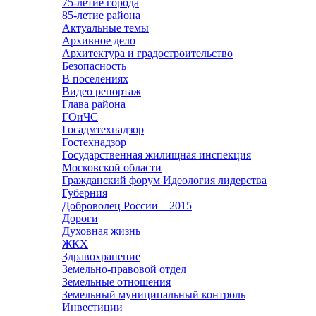
75-летие города
85-летие района
Актуальные темы
Архивное дело
Архитектура и градостроительство
Безопасность
В поселениях
Видео репортаж
Глава района
ГОиЧС
Госадмтехнадзор
Гостехнадзор
Государственная жилищная инспекция
Московской области
Гражданский форум Идеология лидерства
Губерния
Доброволец России – 2015
Дороги
Духовная жизнь
ЖКХ
Здравохранение
Земельно-правовой отдел
Земельные отношения
Земельный муниципальный контроль
Инвестиции