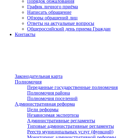
Порядок обжалования
График личного приёма
Написать обращение
Обзоры обращений лиц
Ответы на актуальные вопросы
Общероссийский день приема Граждан
Контакты
Разделы сайта
п»ї
Законодательная карта
Полномочия
Переданные государственные полномочия
Полномочия района
Полномочия поселений
Административная реформа
Цели реформы
Независимая экспертиза
Административные регламенты
Типовые административные регламенты
Реестр муниципальных услуг (функций)
Мониторинг административной реформы