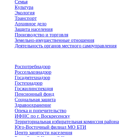
Семья
Культура
Экология
Транспорт
Архивное дело
Защита населения
Производство и торговля
Земельно-имущественные отношения
Деятельность органов местного самоуправления
Территориальные органы
Роспотребнадзор
Россельхознадзор
Госадмтехнадзор
Гостехнадзор
Госжилинспекция
Пенсионный фонд
Социальная защита
Здравоохранение
Опека и попечительство
ИФНС по г. Воскресенску
Территориальная избирательная комиссия района
Юго-Восточный филиал МО БТИ
Центр занятости населения