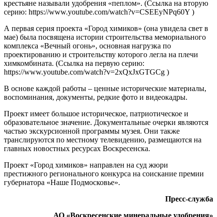
крестьяне называли удобрения «пеплом». (Ссылка на вторую
серию: https://www.youtube.com/watch?v=CSEEyNPq60Y )
А первая серия проекта «Город химиков» (она увидела свет в
мае) была посвящена истории строительства мемориального
комплекса «Вечный огонь», основная нагрузка по
проектированию и строительству которого легла на плечи
химкомбината. (Ссылка на первую серию:
https://www.youtube.com/watch?v=2xQxJxGTGCg )
В основе каждой работы – ценные исторические материалы,
воспоминания, документы, редкие фото и видеокадры.
Проект имеет большое историческое, патриотическое и
образовательное значение. Документальные очерки являются
частью экскурсионной программы музея. Они также
транслируются по местному телевидению, размещаются на
главных новостных ресурсах Воскресенска.
Проект «Город химиков» направлен на суд жюри
престижного регионального конкурса на соискание премии
губернатора «Наше Подмосковье».
Пресс-служба
АО «Воскресенские минеральные удобрения»