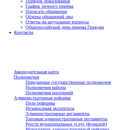
Порядок обжалования
График личного приёма
Написать обращение
Обзоры обращений лиц
Ответы на актуальные вопросы
Общероссийский день приема Граждан
Контакты
Разделы сайта
п»ї
Законодательная карта
Полномочия
Переданные государственные полномочия
Полномочия района
Полномочия поселений
Административная реформа
Цели реформы
Независимая экспертиза
Административные регламенты
Типовые административные регламенты
Реестр муниципальных услуг (функций)
Мониторинг административной реформы