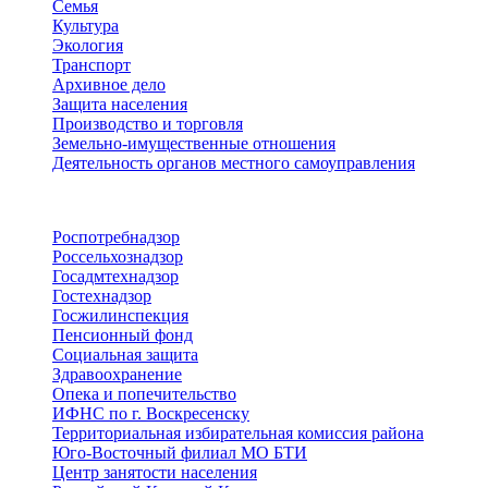
Семья
Культура
Экология
Транспорт
Архивное дело
Защита населения
Производство и торговля
Земельно-имущественные отношения
Деятельность органов местного самоуправления
Территориальные органы
Роспотребнадзор
Россельхознадзор
Госадмтехнадзор
Гостехнадзор
Госжилинспекция
Пенсионный фонд
Социальная защита
Здравоохранение
Опека и попечительство
ИФНС по г. Воскресенску
Территориальная избирательная комиссия района
Юго-Восточный филиал МО БТИ
Центр занятости населения