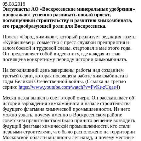
05.08.2016
Энтузиасты АО «Воскресенские минеральные удобрения»
продолжают успешно развивать новый проект,
посвященный строительству и развитию химкомбината,
его градообразующей роли для Воскресенска.
Проект «Город химиков», который реализует редакция газеты
«Куйбышевец» совместно с пресс-службой предприятия и
залом боевой и трудовой славы, стартовал в мае этого года.
Он представляет собой видеокнигу, где каждая из глав
посвящена конкретному периоду истории химкомбината.
На сегодняшний день завершены работы над созданием
третьей серии, которая посвящена работе химкомбината в
годы Великой Отечественной войны. (Ссылка на третью
серию:
https://www.youtube.com/watch?v=FvKr-zUqae4
)
Месяц назад вышел в свет второй очерк. Он рассказывает об
истории зарождения химкомбината и начале строительства
будущего флагмана химической промышленности. Из него
можно узнать, почему именно в Воскресенском районе
советским правительством было принято решение возводить
будущий флагман химической промышленности, кто стали
первыми строителями, что было расположено на территории
Московской области миллионы лет назад, и почему местные