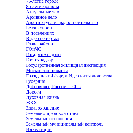
75-летие города
85-летие района
Актуальные темы
Архивное дело
Архитектура и градостроительство
Безопасность
В поселениях
Видео репортаж
Глава района
ГОиЧС
Госадмтехнадзор
Гостехнадзор
Государственная жилищная инспекция
Московской области
Гражданский форум Идеология лидерства
Губерния
Доброволец России – 2015
Дороги
Духовная жизнь
ЖКХ
Здравохранение
Земельно-правовой отдел
Земельные отношения
Земельный муниципальный контроль
Инвестиции