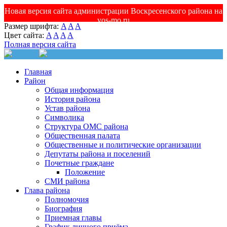
Новая версия сайта администрации Воскресенского района на
vos-mo.ru
Размер шрифта:
A
A
A
Цвет сайта:
A
A
A
A
Полная версия сайта
Главная
Район
Общая информация
История района
Устав района
Символика
Структура ОМС района
Общественная палата
Общественные и политические организации
Депутаты района и поселений
Почетные граждане
Положение
СМИ района
Глава района
Полномочия
Биография
Приемная главы
График личного приёма