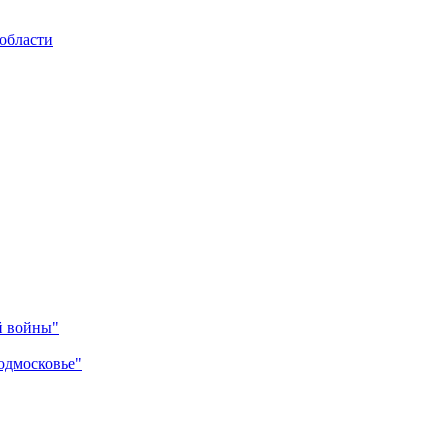
области
й войны"
одмосковье"