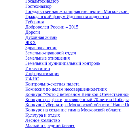
Госадмтехнадзор
Гостехнадзор
Государственная жилищная инспекция Московской 
Гражданский форум Идеология лидерства
Губерния
Доброволец России – 2015
Дороги
Духовная жизнь
ЖКХ
Здравохранение
Земельно-правовой отдел
Земельные отношения
Земельный муниципальный контроль
Инвестиции
Информатизация
ИФНС
Контрольно-счетная палата
Комиссия по делам несовершеннолетних
Конкурс "Фото с ветераном Великой Отечественно
Конкурс граффити, посвящённый 70-летию Победы
Конкурс Губернатора Московской области "Наше П
Конкурс на создание гимна Московской области
Культура и отдых
Лесное хозяйство
Малый и средний бизнес