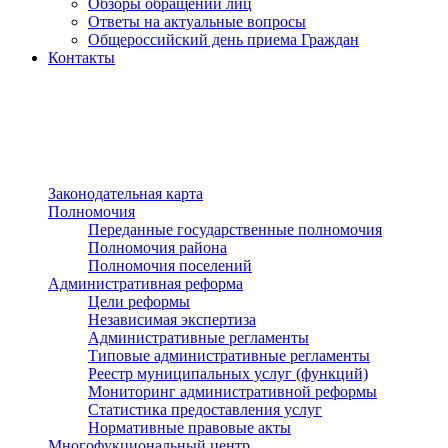
Обзоры обращений лиц
Ответы на актуальные вопросы
Общероссийский день приема Граждан
Контакты
Разделы сайта
п»ї
Законодательная карта
Полномочия
Переданные государственные полномочия
Полномочия района
Полномочия поселений
Административная реформа
Цели реформы
Независимая экспертиза
Административные регламенты
Типовые административные регламенты
Реестр муниципальных услуг (функций)
Мониторинг административной реформы
Статистика предоставления услуг
Нормативные правовые акты
Многофукциональный центр