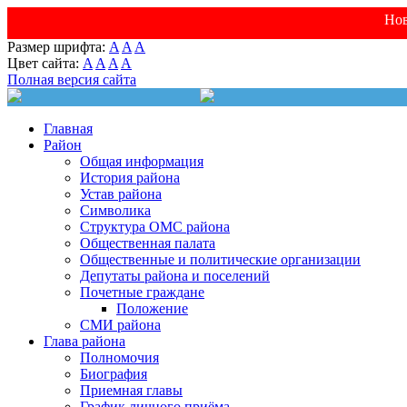
Нов
Размер шрифта:
A
A
A
Цвет сайта:
A
A
A
A
Полная версия сайта
Главная
Район
Общая информация
История района
Устав района
Символика
Структура ОМС района
Общественная палата
Общественные и политические организации
Депутаты района и поселений
Почетные граждане
Положение
СМИ района
Глава района
Полномочия
Биография
Приемная главы
График личного приёма