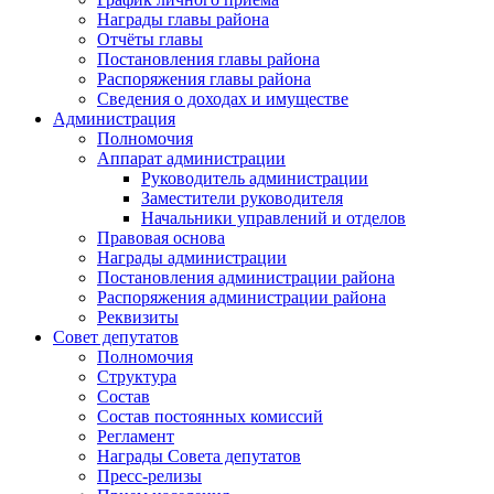
Награды главы района
Отчёты главы
Постановления главы района
Распоряжения главы района
Сведения о доходах и имуществе
Администрация
Полномочия
Аппарат администрации
Руководитель администрации
Заместители руководителя
Начальники управлений и отделов
Правовая основа
Награды администрации
Постановления администрации района
Распоряжения администрации района
Реквизиты
Совет депутатов
Полномочия
Структура
Состав
Состав постоянных комиссий
Регламент
Награды Совета депутатов
Пресс-релизы