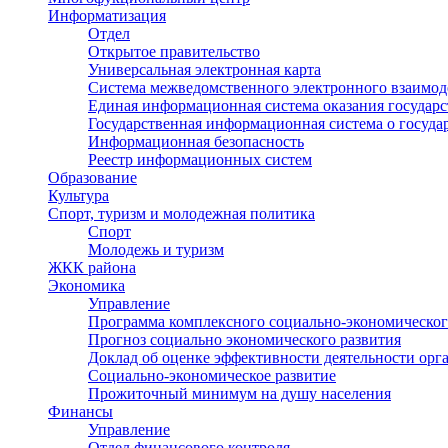
Информатизация
Отдел
Открытое правительство
Универсальная электронная карта
Система межведомственного электронного взаимод
Единая информационная система оказания государ
Государственная информационная система о госуд
Информационная безопасность
Реестр информационных систем
Образование
Культура
Спорт, туризм и молодежная политика
Спорт
Молодежь и туризм
ЖКК района
Экономика
Управление
Программа комплексного социально-экономическог
Прогноз социально экономического развития
Доклад об оценке эффективности деятельности орг
Социально-экономическое развитие
Прожиточный минимум на душу населения
Финансы
Управление
Отдел финансового контроля