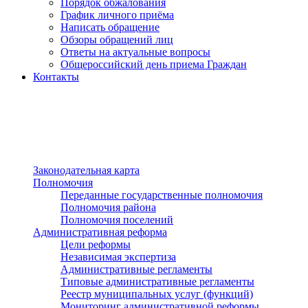
Порядок обжалования
График личного приёма
Написать обращение
Обзоры обращений лиц
Ответы на актуальные вопросы
Общероссийский день приема Граждан
Контакты
Разделы сайта
п»ї
Законодательная карта
Полномочия
Переданные государственные полномочия
Полномочия района
Полномочия поселений
Административная реформа
Цели реформы
Независимая экспертиза
Административные регламенты
Типовые административные регламенты
Реестр муниципальных услуг (функций)
Мониторинг административной реформы