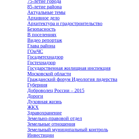
75-летие города
85-летие района
Актуальные темы
Архивное дело
Архитектура и градостроительство
Безопасность
В поселениях
Видео репортаж
Глава района
ГОиЧС
Госадмтехнадзор
Гостехнадзор
Государственная жилищная инспекция
Московской области
Гражданский форум Идеология лидерства
Губерния
Доброволец России – 2015
Дороги
Духовная жизнь
ЖКХ
Здравохранение
Земельно-правовой отдел
Земельные отношения
Земельный муниципальный контроль
Инвестиции