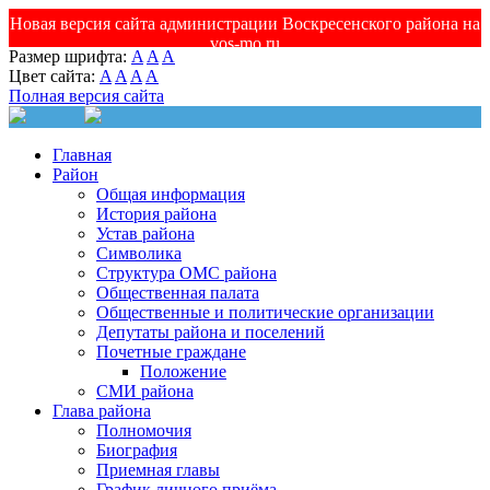
Новая версия сайта администрации Воскресенского района на
vos-mo.ru
Размер шрифта:
A
A
A
Цвет сайта:
A
A
A
A
Полная версия сайта
Главная
Район
Общая информация
История района
Устав района
Символика
Структура ОМС района
Общественная палата
Общественные и политические организации
Депутаты района и поселений
Почетные граждане
Положение
СМИ района
Глава района
Полномочия
Биография
Приемная главы
График личного приёма