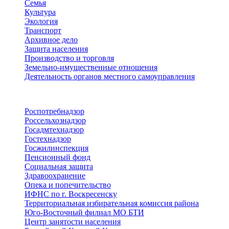
Семья
Культура
Экология
Транспорт
Архивное дело
Защита населения
Производство и торговля
Земельно-имущественные отношения
Деятельность органов местного самоуправления
Территориальные органы
Роспотребнадзор
Россельхознадзор
Госадмтехнадзор
Гостехнадзор
Госжилинспекция
Пенсионный фонд
Социальная защита
Здравоохранение
Опека и попечительство
ИФНС по г. Воскресенску
Территориальная избирательная комиссия района
Юго-Восточный филиал МО БТИ
Центр занятости населения