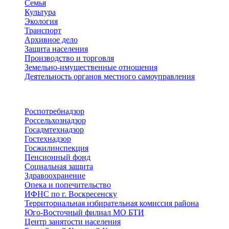
Семья
Культура
Экология
Транспорт
Архивное дело
Защита населения
Производство и торговля
Земельно-имущественные отношения
Деятельность органов местного самоуправления
Территориальные органы
Роспотребнадзор
Россельхознадзор
Госадмтехнадзор
Гостехнадзор
Госжилинспекция
Пенсионный фонд
Социальная защита
Здравоохранение
Опека и попечительство
ИФНС по г. Воскресенску
Территориальная избирательная комиссия района
Юго-Восточный филиал МО БТИ
Центр занятости населения