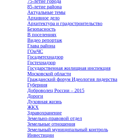
75-летие города
85-летие района
Актуальные темы
Архивное дело
Архитектура и градостроительство
Безопасность
В поселениях
Видео репортаж
Глава района
ГОиЧС
Госадмтехнадзор
Гостехнадзор
Государственная жилищная инспекция
Московской области
Гражданский форум Идеология лидерства
Губерния
Доброволец России – 2015
Дороги
Духовная жизнь
ЖКХ
Здравохранение
Земельно-правовой отдел
Земельные отношения
Земельный муниципальный контроль
Инвестиции