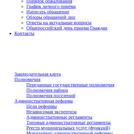
Порядок обжалования
График личного приёма
Написать обращение
Обзоры обращений лиц
Ответы на актуальные вопросы
Общероссийский день приема Граждан
Контакты
Разделы сайта
п»ї
Законодательная карта
Полномочия
Переданные государственные полномочия
Полномочия района
Полномочия поселений
Административная реформа
Цели реформы
Независимая экспертиза
Административные регламенты
Типовые административные регламенты
Реестр муниципальных услуг (функций)
Мониторинг административной реформы