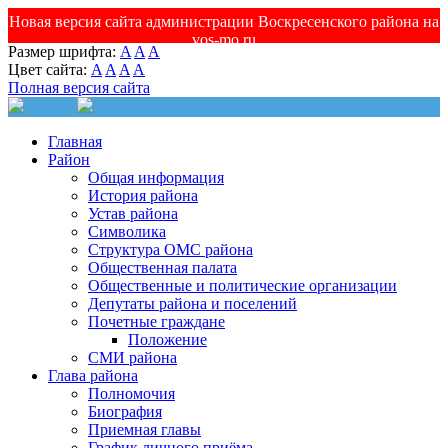
Новая версия сайта администрации Воскресенского района на
vos-mo.ru
Размер шрифта:
A
A
A
Цвет сайта:
A
A
A
A
Полная версия сайта
Главная
Район
Общая информация
История района
Устав района
Символика
Структура ОМС района
Общественная палата
Общественные и политические организации
Депутаты района и поселений
Почетные граждане
Положение
СМИ района
Глава района
Полномочия
Биография
Приемная главы
График личного приёма